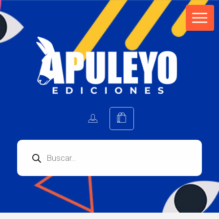
Apuleyo Ediciones | Sello Editorial
Compra libros online. Editorial especializada en literatura contemporánea de calidad: novelas, cuentos, poemarios.