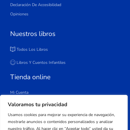
Declaración De Accesibilidad
Opiniones
Nuestros libros
Todos Los Libros
Libros Y Cuentos Infantiles
Tienda online
Mi Cuenta
Carrito
Valoramos tu privacidad
Tienda
Usamos cookies para mejorar su experiencia de navegación,
Lista De Deseos
mostrarle anuncios o contenidos personalizados y analizar
nuestro tráfico. Al hacer clic en “Aceptar todo” usted da su