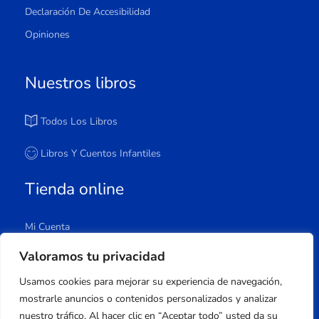
Declaración De Accesibilidad
Opiniones
Nuestros libros
Todos Los Libros
Libros Y Cuentos Infantiles
Tienda online
Mi Cuenta
Carrito
Valoramos tu privacidad
Tienda
Usamos cookies para mejorar su experiencia de navegación,
Lista De Deseos
mostrarle anuncios o contenidos personalizados y analizar
nuestro tráfico. Al hacer clic en “Aceptar todo” usted da su