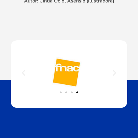
Autor: Cintia Obiol Asensio (ilustradora)