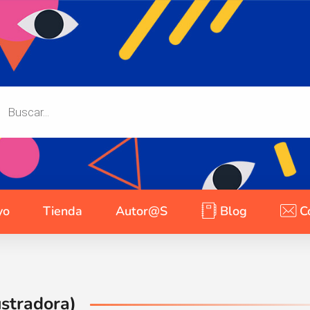
yo
Tienda
Autor@s
Blog
C
ustradora)