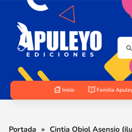
Apuleyo Ediciones | Sello Editorial
Compra libros online. Editorial especializada en literatura contemporánea de calidad: novelas, cuentos, poemarios.
Inicio
Familia Apule
Portada
»
Cintia Obiol Asensio (il