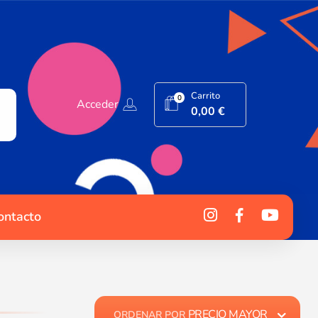
Carrito
0
Acceder
0,00
€
ontacto
PRECIO MAYOR
ORDENAR POR