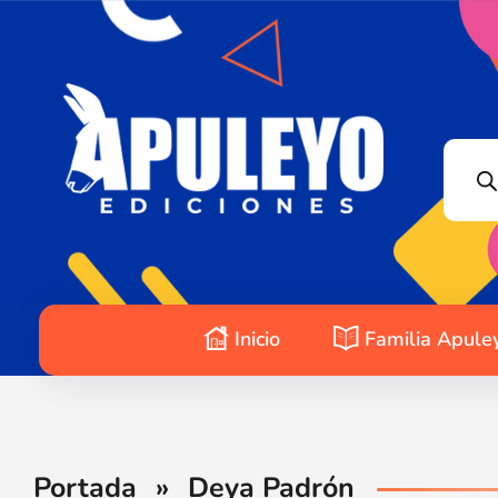
Apuleyo Ediciones | Sello Editorial
Compra libros online. Editorial especializada en literatura contemporánea de calidad: novelas, cuentos, poemarios.
Inicio
Familia Apule
Portada
»
Deya Padrón