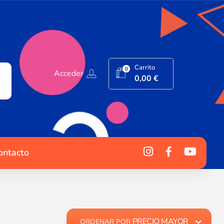
Carrito
0
Acceder
0,00
€
ontacto
PRECIO MAYOR
ORDENAR POR