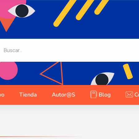
yo
Tienda
Autor@s
Blog
C