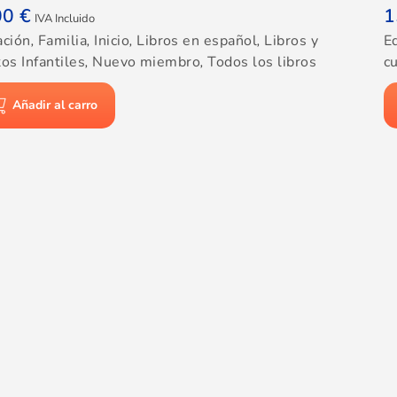
00
€
1
IVA Incluido
ación
,
Familia
,
Inicio
,
Libros en español
,
Libros y
E
os Infantiles
,
Nuevo miembro
,
Todos los libros
cu
Añadir al carro