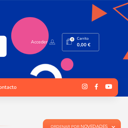
Carrito
0
Acceder
0,00
€
ontacto
NOVEDADES
ORDENAR POR