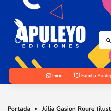
Apuleyo Ediciones | Sello Editorial
Compra libros online. Editorial especializada en literatura contemporánea de calidad: novelas, cuentos, poemarios.
Inicio
Familia Apule
Portada
»
Júlia Gasion Roure (ilus