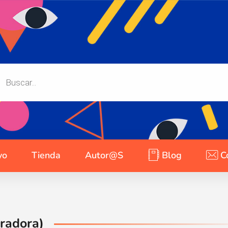
yo
Tienda
Autor@s
Blog
C
tradora)