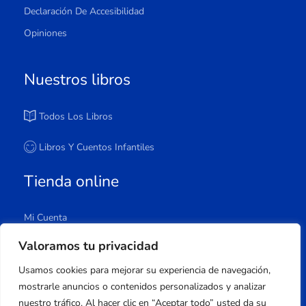
Declaración De Accesibilidad
Opiniones
Nuestros libros
Todos Los Libros
Libros Y Cuentos Infantiles
Tienda online
Mi Cuenta
Carrito
Valoramos tu privacidad
Tienda
Usamos cookies para mejorar su experiencia de navegación,
Lista De Deseos
mostrarle anuncios o contenidos personalizados y analizar
nuestro tráfico. Al hacer clic en “Aceptar todo” usted da su