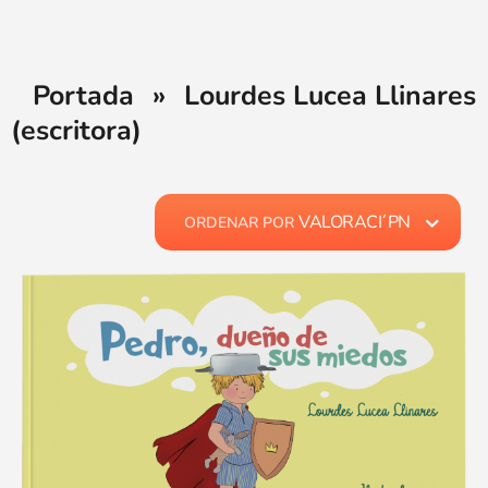
Portada
»
Lourdes Lucea Llinares
(escritora)
VALORACI´PN
ORDENAR POR