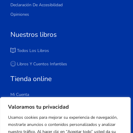
Declaración De Accesibilidad
Opiniones
Nuestros libros
Todos Los Libros
Libros Y Cuentos Infantiles
Tienda online
Mi Cuenta
Carrito
Valoramos tu privacidad
Tienda
Usamos cookies para mejorar su experiencia de navegación,
Lista De Deseos
mostrarle anuncios o contenidos personalizados y analizar
nuestro tráfico. Al hacer clic en “Aceptar todo” usted da su