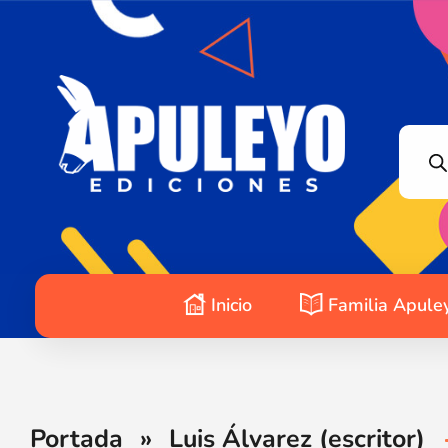
Apuleyo Ediciones | Sello Editorial
Compra libros online. Editorial especializada en literatura contemporánea de calidad: novelas, cuentos, poemarios.
Inicio
Familia Apule
Portada
»
Luis Álvarez (escritor)