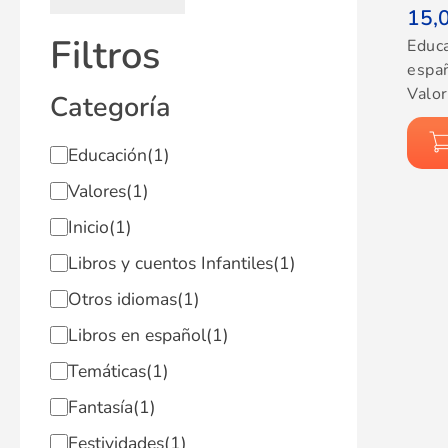
15,
Filtros
Educ
espa
Valo
Categoría
Educación
(1)
Valores
(1)
Inicio
(1)
Libros y cuentos Infantiles
(1)
Otros idiomas
(1)
Libros en español
(1)
Temáticas
(1)
Fantasía
(1)
Festividades
(1)