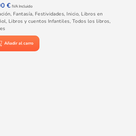
00
€
IVA Incluido
ación
,
Fantasía
,
Festividades
,
Inicio
,
Libros en
ñol
,
Libros y cuentos Infantiles
,
Todos los libros
,
res
Añadir al carro