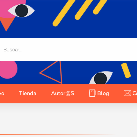
yo
Tienda
Autor@s
Blog
C