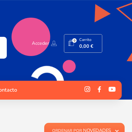
Carrito
0
Acceder
0,00
€
ontacto
NOVEDADES
ORDENAR POR