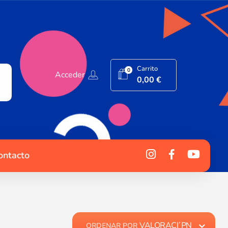
Carrito
0
Acceder
0,00
€
ontacto
VALORACI´PN
ORDENAR POR