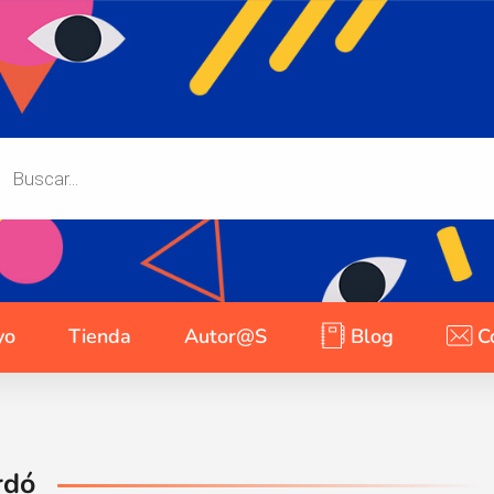
yo
Tienda
Autor@s
Blog
C
rdó