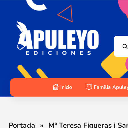
Apuleyo Ediciones | Sello Editorial
Compra libros online. Editorial especializada en literatura contemporánea de calidad: novelas, cuentos, poemarios.
Inicio
Familia Apule
Portada
»
Mª Teresa Figueras i Sa