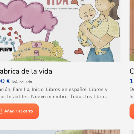
fabrica de la vida
C
00
€
1
IVA Incluido
ación
,
Familia
,
Inicio
,
Libros en español
,
Libros y
D
os Infantiles
,
Nuevo miembro
,
Todos los libros
In
Añadir al carro