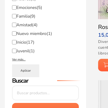
Emociones
(5)
Familia
(9)
Amistad
(4)
Ros
Nuevo miembro
(1)
15,
Dive
Inicio
(17)
cuent
Juvenil
(1)
libro
Ver más…
Aplicar
Buscar