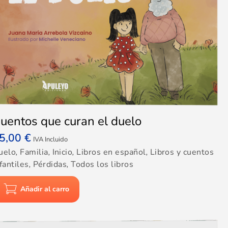
uentos que curan el duelo
5,00
€
IVA Incluido
uelo
,
Familia
,
Inicio
,
Libros en español
,
Libros y cuentos
fantiles
,
Pérdidas
,
Todos los libros
Añadir al carro