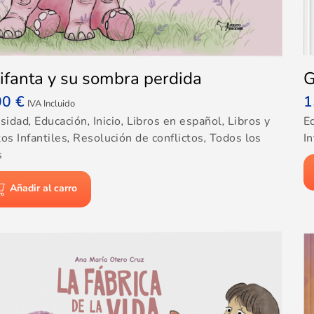
ifanta y su sombra perdida
G
00
€
1
IVA Incluido
rsidad
,
Educación
,
Inicio
,
Libros en español
,
Libros y
E
os Infantiles
,
Resolución de conflictos
,
Todos los
In
s
Añadir al carro