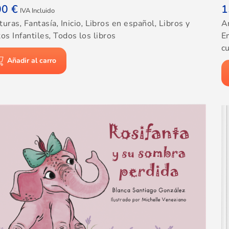
00
€
1
IVA Incluido
turas
,
Fantasía
,
Inicio
,
Libros en español
,
Libros y
A
os Infantiles
,
Todos los libros
E
cu
Añadir al carro