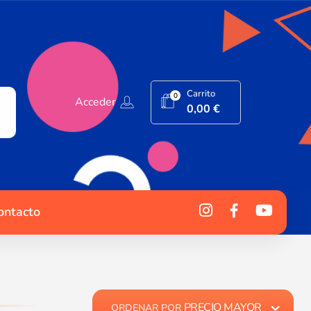
Carrito
0
Acceder
0,00
€
ontacto
PRECIO MAYOR
ORDENAR POR