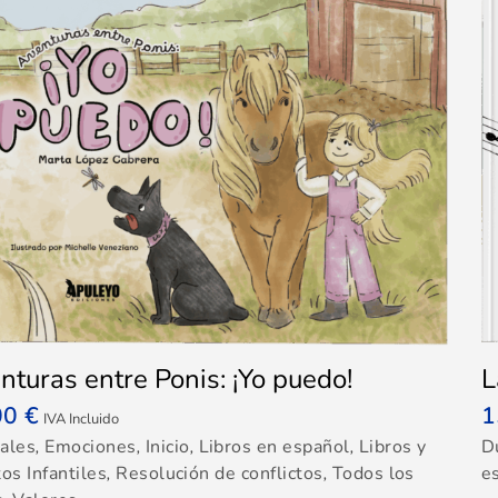
nturas entre Ponis: ¡Yo puedo!
L
00
€
1
IVA Incluido
ales
,
Emociones
,
Inicio
,
Libros en español
,
Libros y
D
os Infantiles
,
Resolución de conflictos
,
Todos los
e