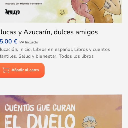
lucas y Azucarín, dulces amigos
5,00
€
IVA Incluido
ducación
,
Inicio
,
Libros en español
,
Libros y cuentos
fantiles
,
Salud y bienestar
,
Todos los libros
Añadir al carro