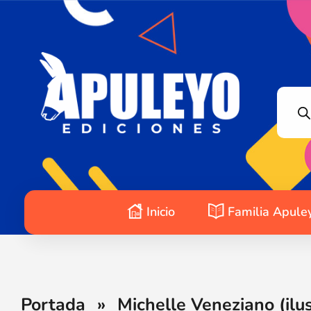
Apuleyo Ediciones | Sello Editorial
Compra libros online. Editorial especializada en literatura contemporánea de calidad: novelas, cuentos, poemarios.
Inicio
Familia Apule
Portada
»
Michelle Veneziano (ilu