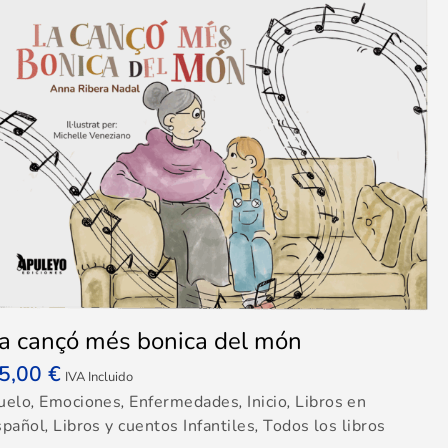
a cançó més bonica del món
5,00
€
IVA Incluido
uelo
,
Emociones
,
Enfermedades
,
Inicio
,
Libros en
spañol
,
Libros y cuentos Infantiles
,
Todos los libros