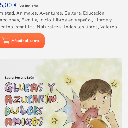
5,00
€
IVA Incluido
mistad
,
Animales
,
Aventuras
,
Cultura
,
Educación
,
mociones
,
Familia
,
Inicio
,
Libros en español
,
Libros y
entos Infantiles
,
Naturaleza
,
Todos los libros
,
Valores
Añadir al carro