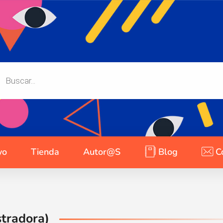
yo
Tienda
Autor@s
Blog
C
stradora)