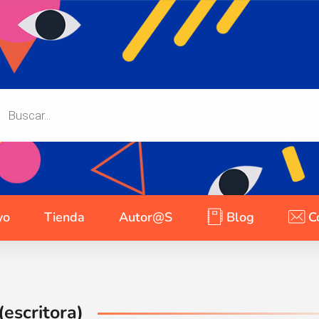
yo
Tienda
Autor@s
Blog
C
(escritora)