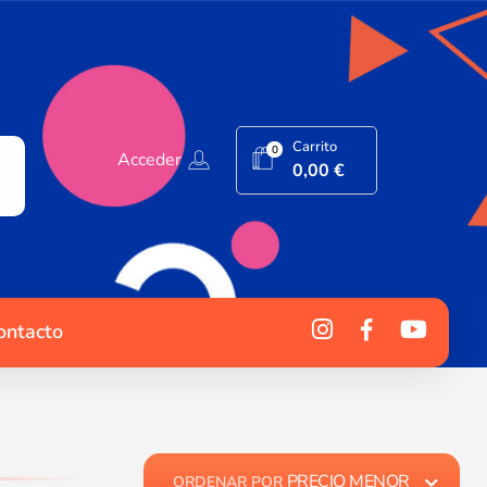
Carrito
0
Acceder
0,00
€
ontacto
PRECIO MENOR
ORDENAR POR