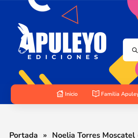
Apuleyo Ediciones | Sello Editorial
Compra libros online. Editorial especializada en literatura contemporánea de calidad: novelas, cuentos, poemarios.
Inicio
Familia Apule
Portada
»
Noelia Torres Moscatel 