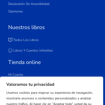
Declaración De Accesibilidad
Opiniones
Nuestros libros
Todos Los Libros
Libros Y Cuentos Infantiles
Tienda online
Mi Cuenta
Carrito
Valoramos tu privacidad
Tienda
Usamos cookies para mejorar su experiencia de navegación,
Lista De Deseos
mostrarle anuncios o contenidos personalizados y analizar
nuestro tráfico. Al hacer clic en “Aceptar todo” usted da su