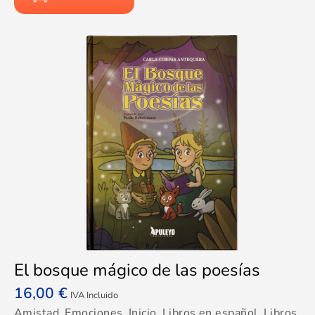
El bosque mágico de las poesías
16,00
€
IVA Incluido
Amistad
,
Emociones
,
Inicio
,
Libros en español
,
Libros