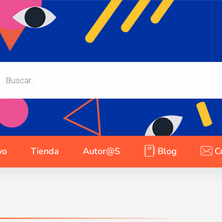
yo
Tienda
Autor@s
Blog
C