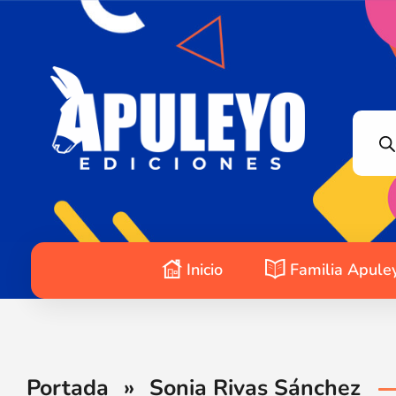
Apuleyo Ediciones | Sello Editorial
Compra libros online. Editorial especializada en literatura contemporánea de calidad: novelas, cuentos, poemarios.
Inicio
Familia Apule
Portada
»
Sonia Rivas Sánchez