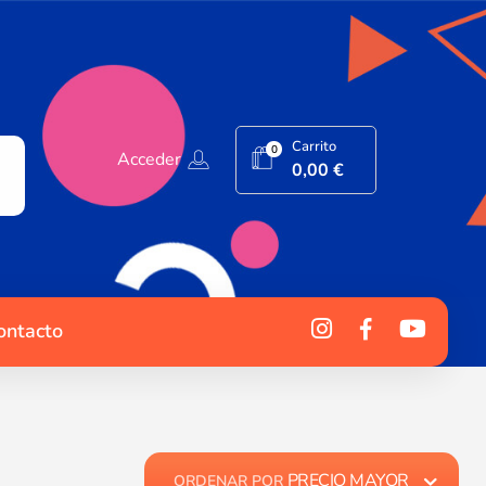
Carrito
0
Acceder
0,00
€
ontacto
PRECIO MAYOR
ORDENAR POR