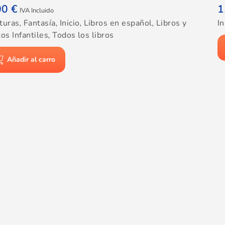
00
€
1
IVA Incluido
turas
,
Fantasía
,
Inicio
,
Libros en español
,
Libros y
In
os Infantiles
,
Todos los libros
Añadir al carro