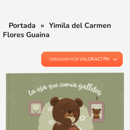
Portada
»
Yimila del Carmen
Flores Guaina
VALORACI´PN
ORDENAR POR