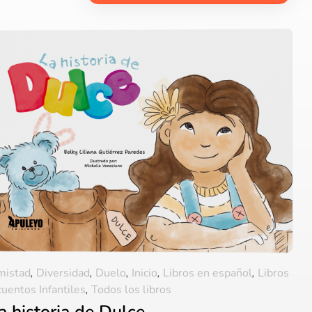
mistad
,
Diversidad
,
Duelo
,
Inicio
,
Libros en español
,
Libros
cuentos Infantiles
,
Todos los libros
a historia de Dulce