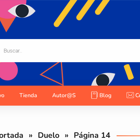
yo
Tienda
Autor@s
Blog
C
ortada
»
Duelo
»
Página 14