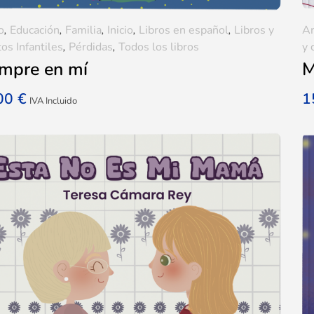
o
,
Educación
,
Familia
,
Inicio
,
Libros en español
,
Libros y
A
os Infantiles
,
Pérdidas
,
Todos los libros
y 
mpre en mí
M
,00
€
1
IVA Incluido