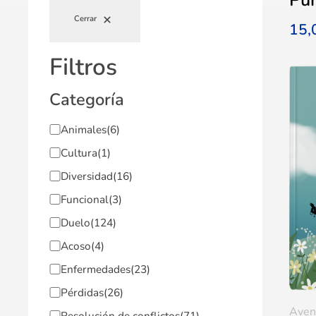
Cerrar
15
Filtros
Categoría
Animales
(6)
Cultura
(1)
Diversidad
(16)
Funcional
(3)
Duelo
(124)
Acoso
(4)
Enfermedades
(23)
Pérdidas
(26)
Aven
Resolución de conflictos
(71)