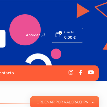
Carrito
0
Acceder
0,00
€
ontacto
ORDENAR POR
VALORACI´PN