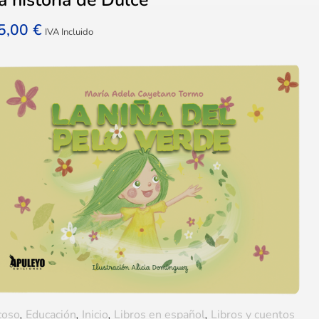
5,00
€
IVA Incluido
coso
,
Educación
,
Inicio
,
Libros en español
,
Libros y cuentos