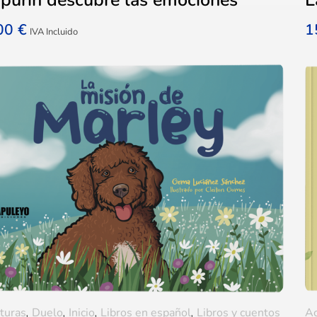
,00
€
1
IVA Incluido
turas
,
Duelo
,
Inicio
,
Libros en español
,
Libros y cuentos
A