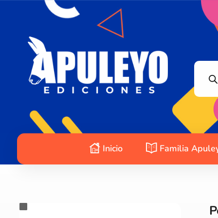
Apuleyo Ediciones | Sello Editorial
Compra libros online. Editorial especializada en literatura contemporánea de calidad: novelas, cuentos, poemarios.
Inicio
Familia Apule
P