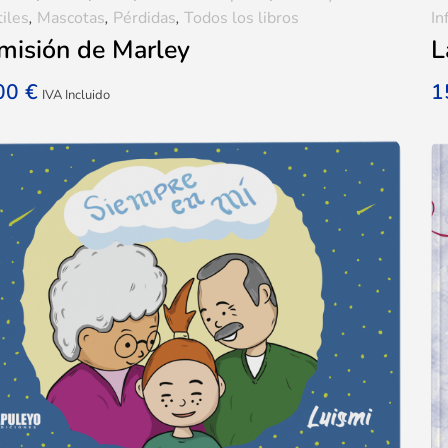
tiles
,
Mascotas
,
Pérdidas
,
Todos los libros
In
misión de Marley
L
,00
€
1
IVA Incluido