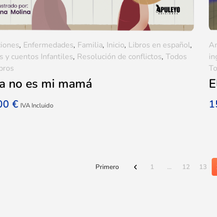
iones
,
Enfermedades
,
Familia
,
Inicio
,
Libros en español
,
A
s y cuentos Infantiles
,
Resolución de conflictos
,
Todos
in
ibros
To
ta no es mi mamá
E
,00
€
1
IVA Incluido
Primero
1
...
12
13