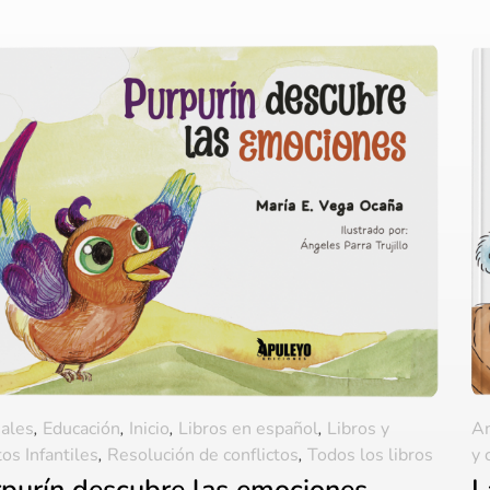
ales
,
Educación
,
Inicio
,
Libros en español
,
Libros y
A
os Infantiles
,
Resolución de conflictos
,
Todos los libros
y 
purín descubre las emociones
L