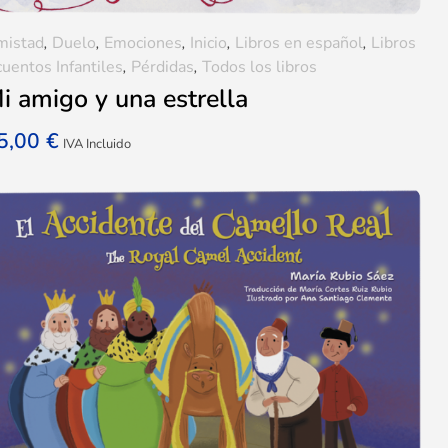
mistad
,
Duelo
,
Emociones
,
Inicio
,
Libros en español
,
Libros
cuentos Infantiles
,
Pérdidas
,
Todos los libros
i amigo y una estrella
5,00
€
IVA Incluido