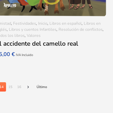
mistad
,
Festividades
,
Inicio
,
Libros en español
,
Libros en
glés
,
Libros y cuentos Infantiles
,
Resolución de conflictos
,
dos los libros
,
Valores
l accidente del camello real
5,00
€
IVA Incluido
14
15
16
Último