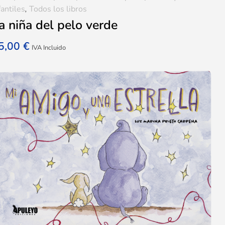
fantiles
,
Todos los libros
a niña del pelo verde
5,00
€
IVA Incluido