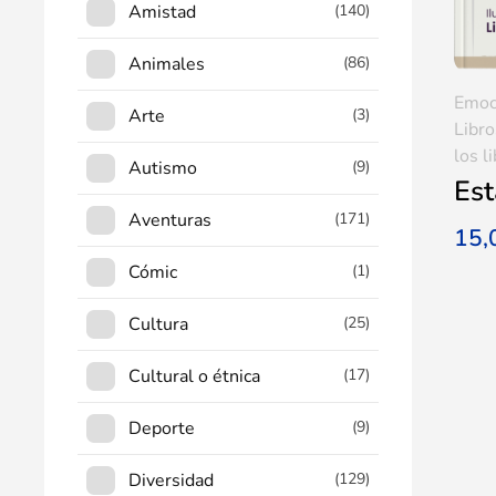
Amistad
(140)
Animales
(86)
Emoc
Arte
(3)
Libro
los l
Autismo
(9)
Es
Aventuras
(171)
15
Cómic
(1)
Cultura
(25)
Cultural o étnica
(17)
Deporte
(9)
Diversidad
(129)