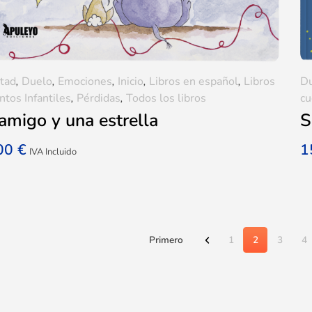
tad
,
Duelo
,
Emociones
,
Inicio
,
Libros en español
,
Libros
D
ntos Infantiles
,
Pérdidas
,
Todos los libros
cu
amigo y una estrella
S
,00
€
1
IVA Incluido
Primero
1
2
3
4