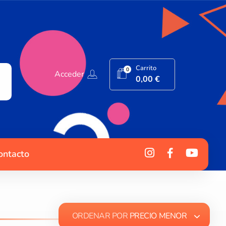
Carrito
0
Acceder
0,00
€
ontacto
ORDENAR POR
PRECIO MENOR