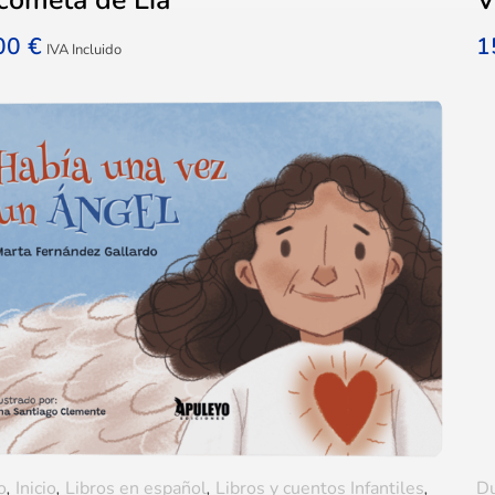
,00
€
1
IVA Incluido
o
,
Inicio
,
Libros en español
,
Libros y cuentos Infantiles
,
D