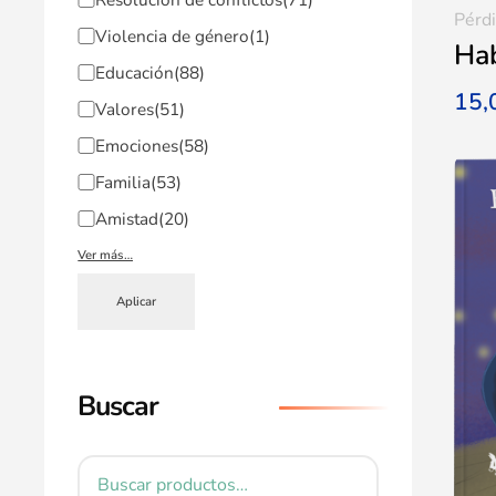
Pérd
Violencia de género
(1)
Hab
Educación
(88)
15
Valores
(51)
Emociones
(58)
Familia
(53)
Amistad
(20)
Ver más…
Aplicar
Buscar