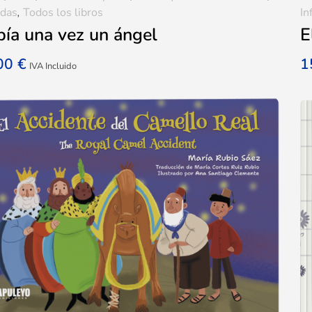
idas
,
Todos los libros
In
ía una vez un ángel
E
,00
€
1
IVA Incluido