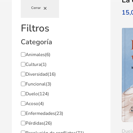
Cerrar
15
Filtros
Categoría
Animales
(6)
Cultura
(1)
Diversidad
(16)
Funcional
(3)
Duelo
(124)
Acoso
(4)
Enfermedades
(23)
Pérdidas
(26)
Duel
Resolución de conflictos
(71)