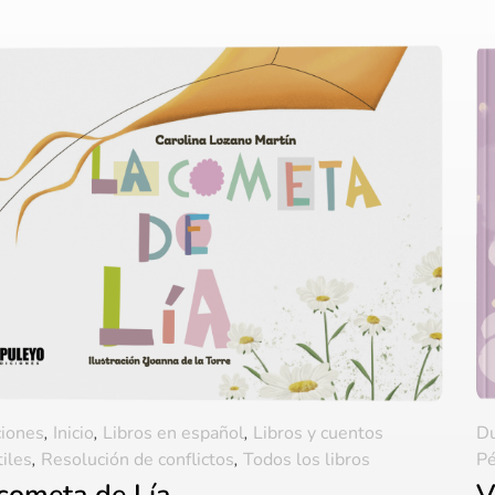
iones
,
Inicio
,
Libros en español
,
Libros y cuentos
D
tiles
,
Resolución de conflictos
,
Todos los libros
Pé
cometa de Lía
V