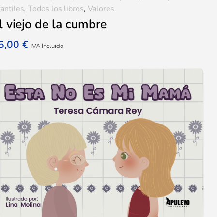
fantiles
,
Todos los libros
,
Valores
l viejo de la cumbre
5,00
€
IVA Incluido