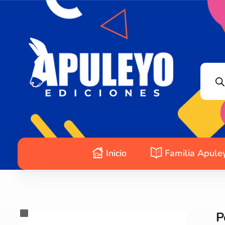
Apuleyo Ediciones | Sello Editorial
Compra libros online. Editorial especializada en literatura contemporánea de calidad: novelas, cuentos, poemarios.
Inicio
Familia Apule
P