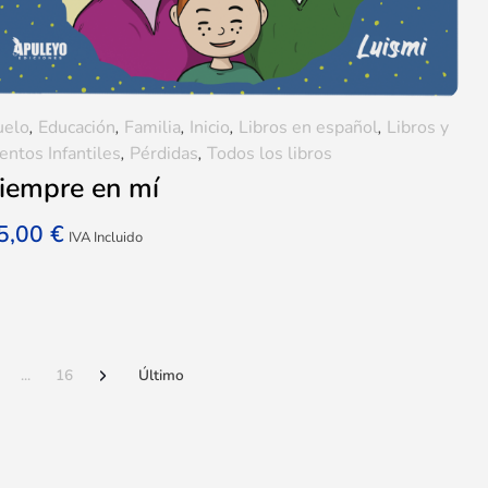
uelo
,
Educación
,
Familia
,
Inicio
,
Libros en español
,
Libros y
entos Infantiles
,
Pérdidas
,
Todos los libros
iempre en mí
5,00
€
IVA Incluido
...
16
Último