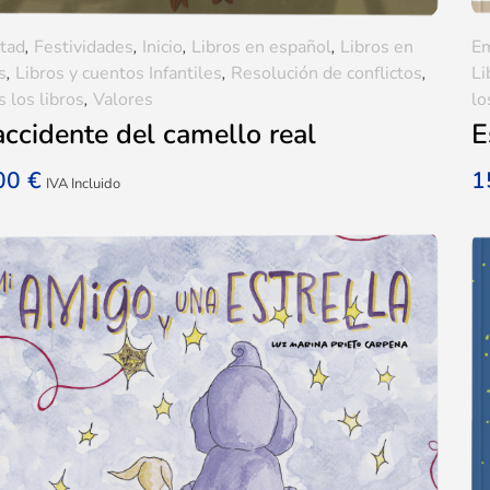
tad
,
Festividades
,
Inicio
,
Libros en español
,
Libros en
E
s
,
Libros y cuentos Infantiles
,
Resolución de conflictos
,
Li
 los libros
,
Valores
lo
accidente del camello real
E
,00
€
1
IVA Incluido