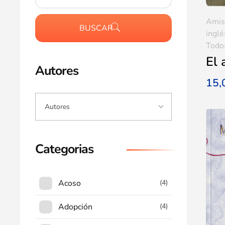
Amis
BUSCAR
inglé
Todos
El 
Autores
15
Categorias
Acoso
(4)
Adopción
(4)