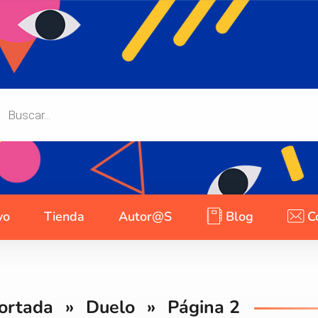
yo
Tienda
Autor@s
Blog
C
ortada
»
Duelo
»
Página 2