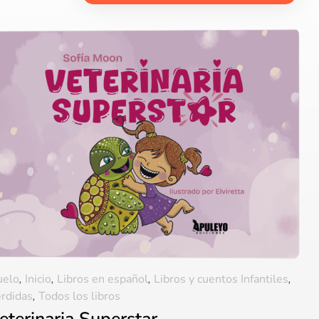
uelo
,
Inicio
,
Libros en español
,
Libros y cuentos Infantiles
,
rdidas
,
Todos los libros
eterinaria Superstar