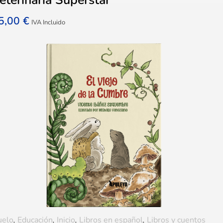
5,00
€
IVA Incluido
uelo
,
Educación
,
Inicio
,
Libros en español
,
Libros y cuentos