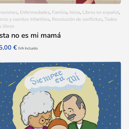
mociones
,
Enfermedades
,
Familia
,
Inicio
,
Libros en español
,
bros y cuentos Infantiles
,
Resolución de conflictos
,
Todos
s libros
sta no es mi mamá
5,00
€
IVA Incluido