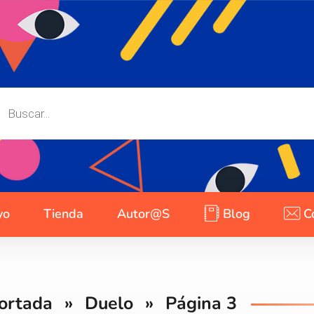
yo
Tienda
Autor@s
Blog
C
ortada
»
Duelo
»
Página 3