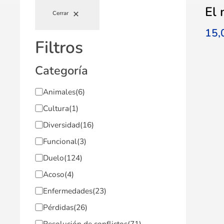
El 
Cerrar
15
Filtros
Categoría
Animales
(6)
Cultura
(1)
Diversidad
(16)
Funcional
(3)
Duelo
(124)
Acoso
(4)
Enfermedades
(23)
Pérdidas
(26)
Resolución de conflictos
(71)