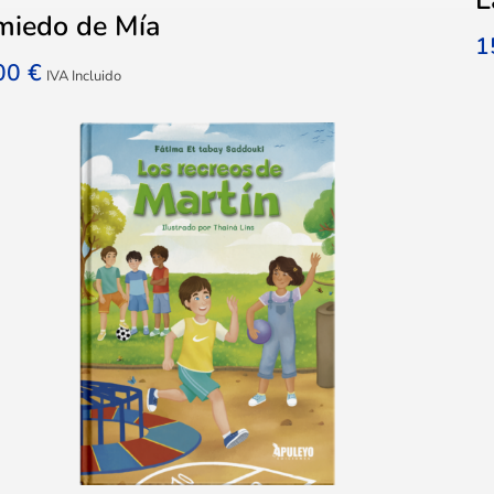
miedo de Mía
1
,00
€
IVA Incluido