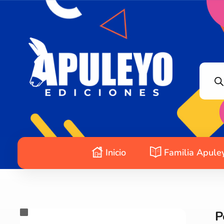
Apuleyo Ediciones | Sello Editorial
Compra libros online. Editorial especializada en literatura contemporánea de calidad: novelas, cuentos, poemarios.
Inicio
Familia Apule
P