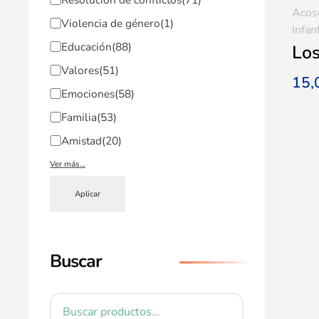
Acos
Violencia de género
(1)
Infan
Educación
(88)
Los
Valores
(51)
15
Emociones
(58)
Familia
(53)
Amistad
(20)
Ver más…
Aplicar
Buscar