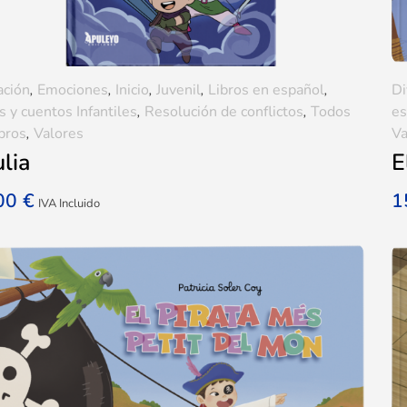
ación
,
Emociones
,
Inicio
,
Juvenil
,
Libros en español
,
Di
s y cuentos Infantiles
,
Resolución de conflictos
,
Todos
es
ibros
,
Valores
Va
lia
E
,00
€
1
IVA Incluido