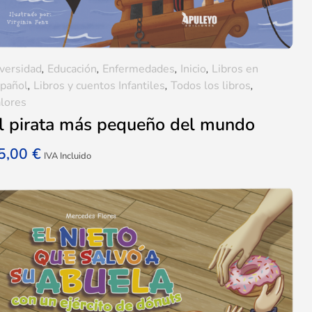
versidad
,
Educación
,
Enfermedades
,
Inicio
,
Libros en
pañol
,
Libros y cuentos Infantiles
,
Todos los libros
,
lores
l pirata más pequeño del mundo
5,00
€
IVA Incluido