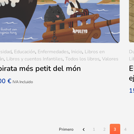
rsidad
,
Educación
,
Enfermedades
,
Inicio
,
Libros en
D
án
,
Libros y cuentos Infantiles
,
Todos los libros
,
Valores
Li
pirata més petit del món
E
e
,00
€
IVA Incluido
1
Primero
1
2
3
4