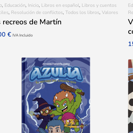
o
,
Educación
,
Inicio
,
Libros en español
,
Libros y cuentos
Ed
tiles
,
Resolución de conflictos
,
Todos los libros
,
Valores
Re
 recreos de Martín
V
c
,00
€
IVA Incluido
1