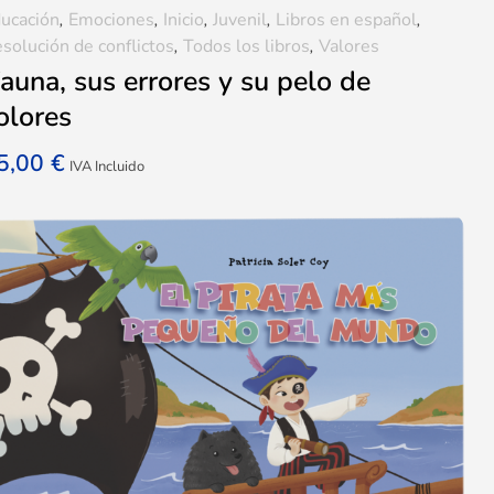
ucación
,
Emociones
,
Inicio
,
Juvenil
,
Libros en español
,
solución de conflictos
,
Todos los libros
,
Valores
auna, sus errores y su pelo de
olores
5,00
€
IVA Incluido