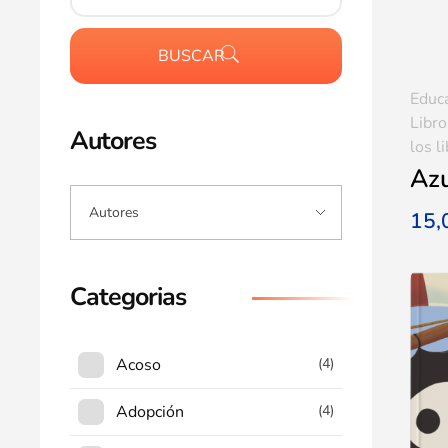
BUSCAR
Educ
Libro
Autores
los l
Azu
15
Categorias
Acoso
(4)
Adopción
(4)