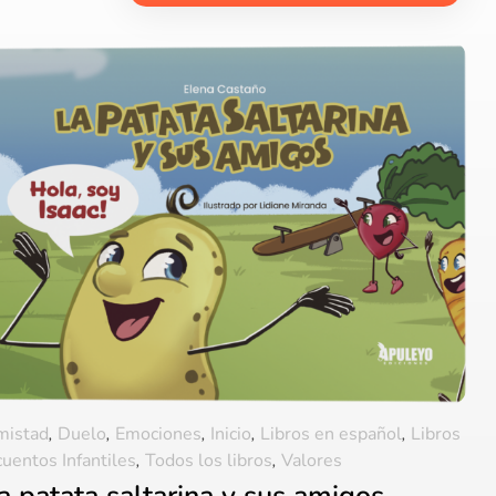
mistad
,
Duelo
,
Emociones
,
Inicio
,
Libros en español
,
Libros
cuentos Infantiles
,
Todos los libros
,
Valores
a patata saltarina y sus amigos