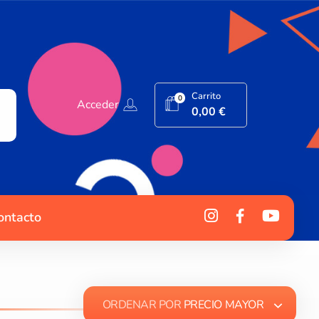
Carrito
0
Acceder
0,00
€
ontacto
ORDENAR POR
PRECIO MAYOR