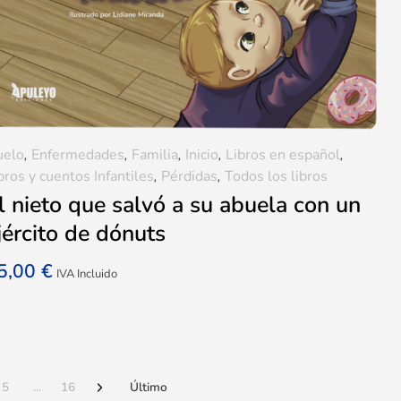
uelo
,
Enfermedades
,
Familia
,
Inicio
,
Libros en español
,
bros y cuentos Infantiles
,
Pérdidas
,
Todos los libros
l nieto que salvó a su abuela con un
jército de dónuts
5,00
€
IVA Incluido
5
...
16
Último