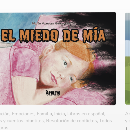
ación
,
Emociones
,
Familia
,
Inicio
,
Libros en español
,
A
s y cuentos Infantiles
,
Resolución de conflictos
,
Todos
y 
ibros
L