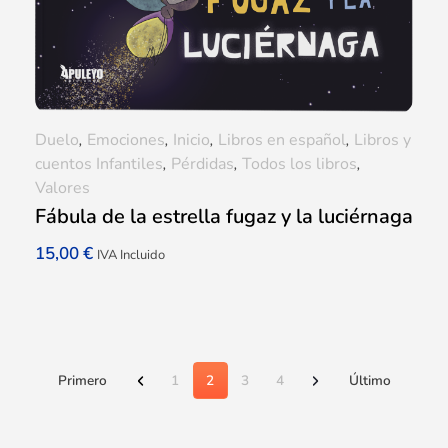
Duelo
,
Emociones
,
Inicio
,
Libros en español
,
Libros y
cuentos Infantiles
,
Pérdidas
,
Todos los libros
,
Valores
Fábula de la estrella fugaz y la luciérnaga
15,00
€
IVA Incluido
Primero
1
2
3
4
Último