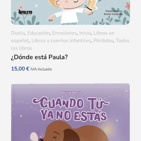
Duelo
,
Educación
,
Emociones
,
Inicio
,
Libros en
español
,
Libros y cuentos Infantiles
,
Pérdidas
,
Todos
los libros
¿Dónde está Paula?
15,00
€
IVA Incluido