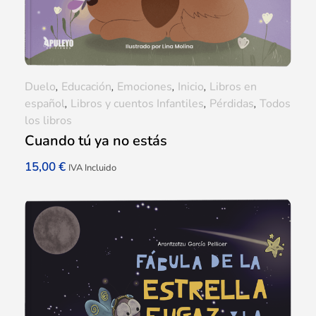
Duelo
,
Educación
,
Emociones
,
Inicio
,
Libros en
español
,
Libros y cuentos Infantiles
,
Pérdidas
,
Todos
los libros
Cuando tú ya no estás
15,00
€
IVA Incluido