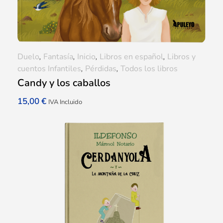
Duelo
,
Fantasía
,
Inicio
,
Libros en español
,
Libros y
cuentos Infantiles
,
Pérdidas
,
Todos los libros
Candy y los caballos
15,00
€
IVA Incluido