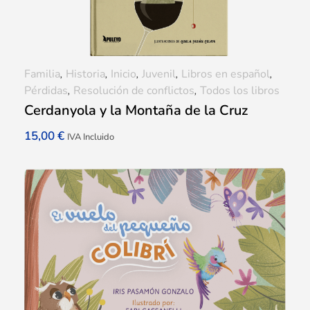
Familia
,
Historia
,
Inicio
,
Juvenil
,
Libros en español
,
Pérdidas
,
Resolución de conflictos
,
Todos los libros
Cerdanyola y la Montaña de la Cruz
15,00
€
IVA Incluido