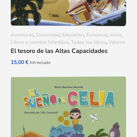
Aventuras
,
Diversidad
,
Educación
,
Funcional
,
Inicio
,
Libros y cuentos Infantiles
,
Todos los libros
,
Valores
El tesoro de las Altas Capacidades
15,00
€
IVA Incluido