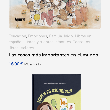
Educación
,
Emociones
,
Familia
,
Inicio
,
Libros en
español
,
Libros y cuentos Infantiles
,
Todos los
libros
,
Valores
Las cosas más importantes en el mundo
16,00
€
IVA Incluido