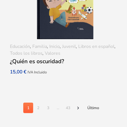
Educación
,
Familia
,
Inicio
,
Juvenil
,
Libros en español
,
Todos los libros
,
Valores
¿Quién es oscuridad?
15,00
€
IVA Incluido
1
2
3
...
43
Último