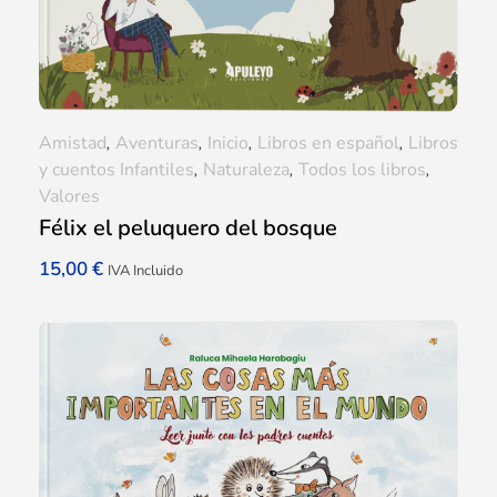
Amistad
,
Aventuras
,
Inicio
,
Libros en español
,
Libros
y cuentos Infantiles
,
Naturaleza
,
Todos los libros
,
Valores
Félix el peluquero del bosque
15,00
€
IVA Incluido