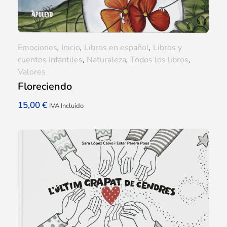
Emociones
,
Inicio
,
Libros en español
,
Libros y
cuentos Infantiles
,
Naturaleza
,
Todos los libros
,
Valores
Floreciendo
15,00
€
IVA Incluido