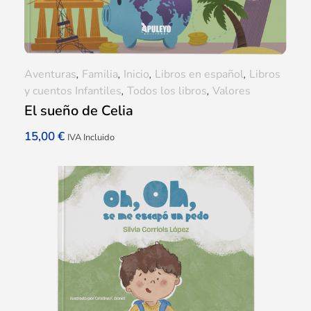
Aventuras
,
Familia
,
Inicio
,
Libros en español
,
Libros
y cuentos Infantiles
,
Todos los libros
,
Valores
El sueño de Celia
15,00
€
IVA Incluido