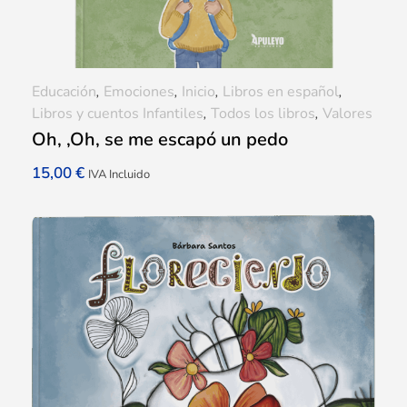
Educación
,
Emociones
,
Inicio
,
Libros en español
,
Libros y cuentos Infantiles
,
Todos los libros
,
Valores
Oh, ,Oh, se me escapó un pedo
15,00
€
IVA Incluido