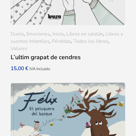
Duelo
,
Emociones
,
Inicio
,
Libros en catalán
,
Libros y
cuentos Infantiles
,
Pérdidas
,
Todos los libros
,
Valores
L’ultim grapat de cendres
15,00
€
IVA Incluido