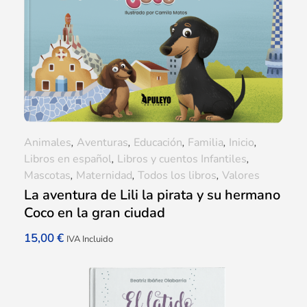
Animales
,
Aventuras
,
Educación
,
Familia
,
Inicio
,
Libros en español
,
Libros y cuentos Infantiles
,
Mascotas
,
Maternidad
,
Todos los libros
,
Valores
La aventura de Lili la pirata y su hermano
Coco en la gran ciudad
15,00
€
IVA Incluido