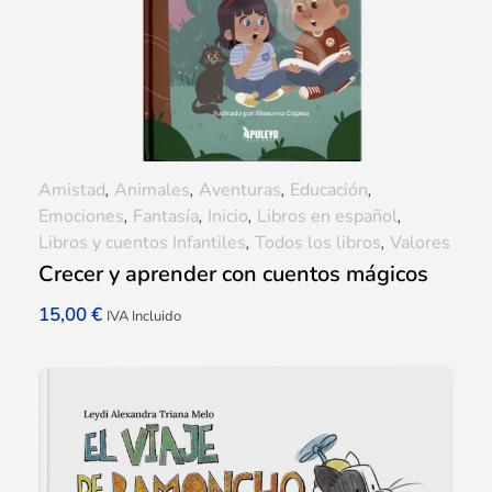
Amistad
,
Animales
,
Aventuras
,
Educación
,
Emociones
,
Fantasía
,
Inicio
,
Libros en español
,
Libros y cuentos Infantiles
,
Todos los libros
,
Valores
Crecer y aprender con cuentos mágicos
15,00
€
IVA Incluido