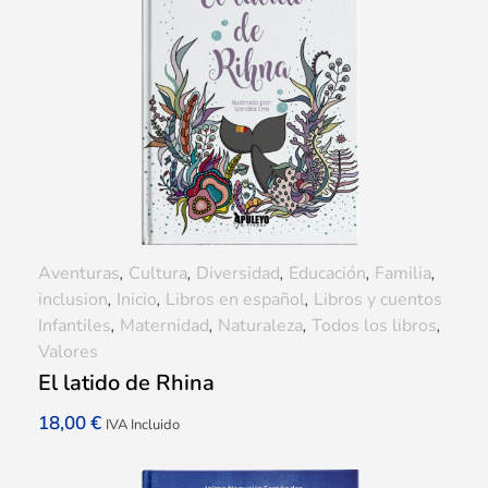
Aventuras
,
Cultura
,
Diversidad
,
Educación
,
Familia
,
inclusion
,
Inicio
,
Libros en español
,
Libros y cuentos
Infantiles
,
Maternidad
,
Naturaleza
,
Todos los libros
,
Valores
El latido de Rhina
18,00
€
IVA Incluido