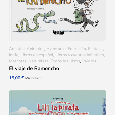
Amistad
,
Animales
,
Aventuras
,
Educación
,
Fantasía
,
Inicio
,
Libros en español
,
Libros y cuentos Infantiles
,
Mascotas
,
Naturaleza
,
Todos los libros
,
Valores
El viaje de Ramoncho
15,00
€
IVA Incluido