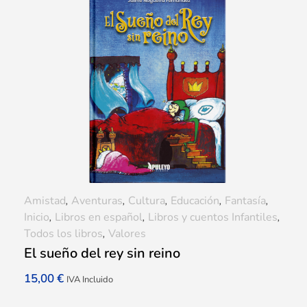
Amistad
,
Aventuras
,
Cultura
,
Educación
,
Fantasía
,
Inicio
,
Libros en español
,
Libros y cuentos Infantiles
,
Todos los libros
,
Valores
El sueño del rey sin reino
15,00
€
IVA Incluido