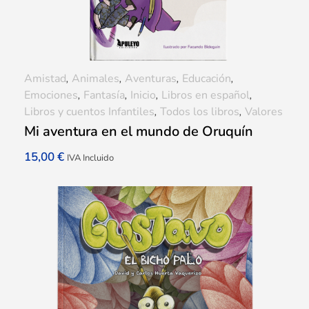
Amistad
,
Animales
,
Aventuras
,
Educación
,
Emociones
,
Fantasía
,
Inicio
,
Libros en español
,
Libros y cuentos Infantiles
,
Todos los libros
,
Valores
Mi aventura en el mundo de Oruquín
15,00
€
IVA Incluido