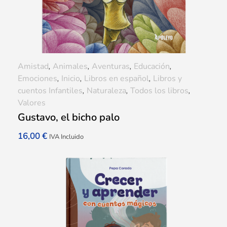
Amistad
,
Animales
,
Aventuras
,
Educación
,
Emociones
,
Inicio
,
Libros en español
,
Libros y
cuentos Infantiles
,
Naturaleza
,
Todos los libros
,
Valores
Gustavo, el bicho palo
16,00
€
IVA Incluido