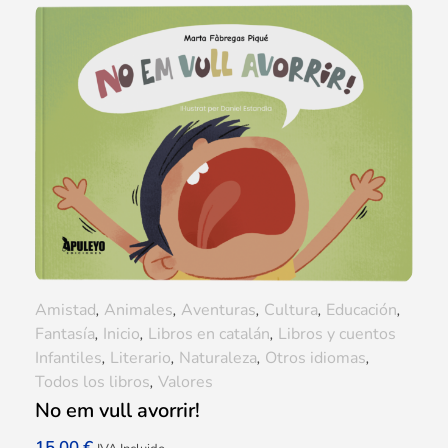
Amistad
,
Animales
,
Aventuras
,
Cultura
,
Educación
,
Fantasía
,
Inicio
,
Libros en catalán
,
Libros y cuentos
Infantiles
,
Literario
,
Naturaleza
,
Otros idiomas
,
Todos los libros
,
Valores
No em vull avorrir!
15,00
€