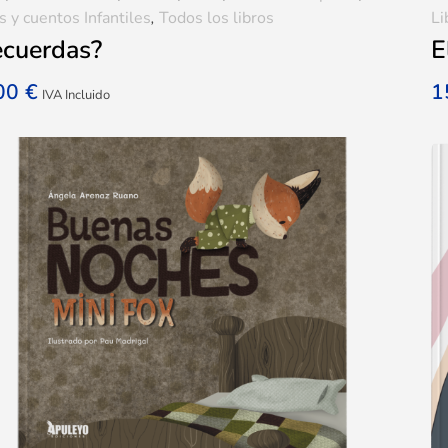
s y cuentos Infantiles
,
Todos los libros
Li
ecuerdas?
E
,00
€
1
IVA Incluido