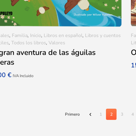
ales
,
Familia
,
Inicio
,
Libros en español
,
Libros y cuentos
Fa
tiles
,
Todos los libros
,
Valores
Li
gran aventura de las águilas
O
jeras
1
,00
€
IVA Incluido
Primero
1
2
3
4