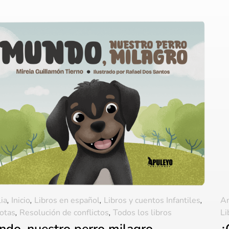
ia
,
Inicio
,
Libros en español
,
Libros y cuentos Infantiles
,
A
otas
,
Resolución de conflictos
,
Todos los libros
Li
do, nuestro perro milagro
¿