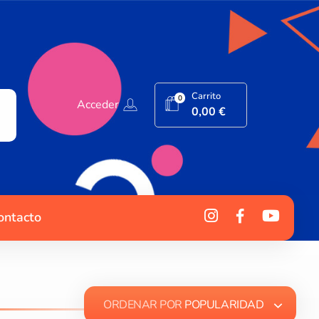
Carrito
0
Acceder
0,00
€
ontacto
ORDENAR POR
POPULARIDAD