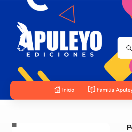
Apuleyo Ediciones | Sello Editorial
Compra libros online. Editorial especializada en literatura contemporánea de calidad: novelas, cuentos, poemarios.
Inicio
Familia Apule
P