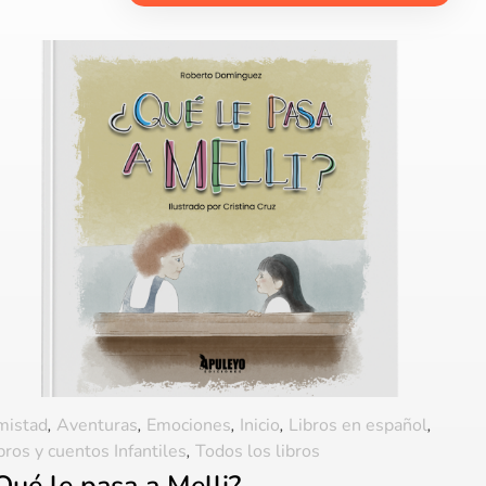
mistad
,
Aventuras
,
Emociones
,
Inicio
,
Libros en español
,
bros y cuentos Infantiles
,
Todos los libros
Qué le pasa a Melli?