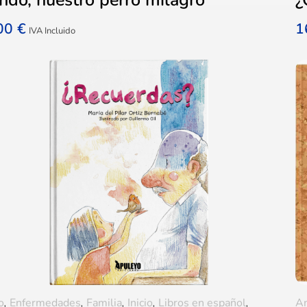
,00
€
1
IVA Incluido
o
,
Enfermedades
,
Familia
,
Inicio
,
Libros en español
,
A