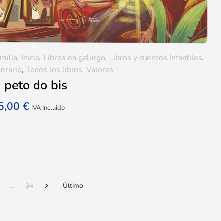
milia
,
Inicio
,
Libros en gallego
,
Libros y cuentos Infantiles
,
terario
,
Todos los libros
,
Valores
 peto do bis
5,00
€
IVA Incluido
...
34
Último