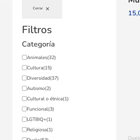
Cerrar
15
Filtros
Categoría
Animales
(32)
Cultura
(15)
Diversidad
(37)
Autismo
(2)
Cultural o étnica
(1)
Funcional
(3)
LGTBIQ+
(1)
Religiosa
(1)
Duel
Duelo
(53)