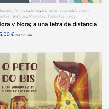
opción
,
Amistad
,
Inicio
,
Libros en español
,
Libros y
entos Infantiles
,
Mascotas
,
Todos los libros
ora y Nora; a una letra de distancia
5,00
€
IVA Incluido