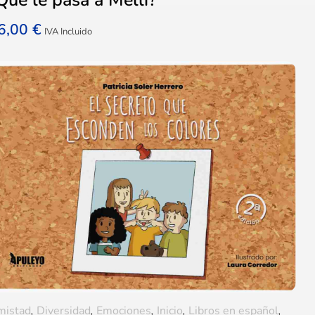
6,00
€
IVA Incluido
mistad
,
Diversidad
,
Emociones
,
Inicio
,
Libros en español
,