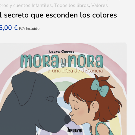
bros y cuentos Infantiles
,
Todos los libros
,
Valores
l secreto que esconden los colores
5,00
€
IVA Incluido