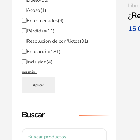
Libro
Acoso
(1)
¿R
Enfermedades
(9)
15
Pérdidas
(11)
Resolución de conflictos
(31)
Educación
(181)
inclusion
(4)
Ver más…
Aplicar
Buscar