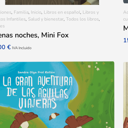
iones
,
Familia
,
Inicio
,
Libros en español
,
Libros y
Ad
os Infantiles
,
Salud y bienestar
,
Todos los libros
,
cu
res
M
nas noches, Mini Fox
1
,00
€
IVA Incluido