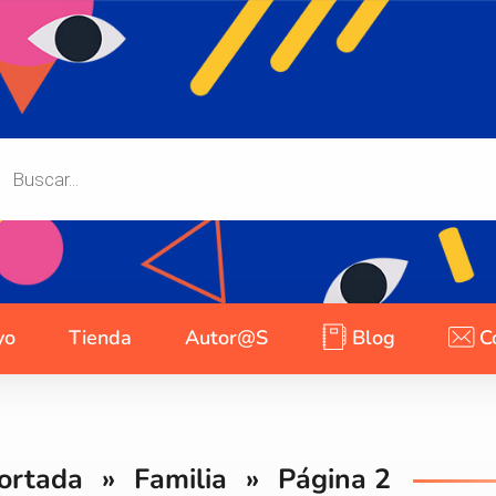
yo
Tienda
Autor@s
Blog
C
ortada
»
Familia
»
Página 2