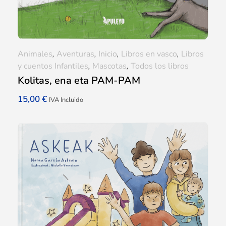
Animales
,
Aventuras
,
Inicio
,
Libros en vasco
,
Libros
y cuentos Infantiles
,
Mascotas
,
Todos los libros
Kolitas, ena eta PAM-PAM
15,00
€
IVA Incluido