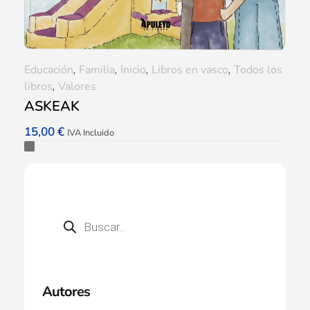
Educación
,
Familia
,
Inicio
,
Libros en vasco
,
Todos los
libros
,
Valores
ASKEAK
15,00
€
IVA Incluido
Autores