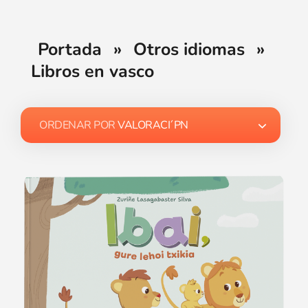
Portada
»
Otros idiomas
»
Libros en vasco
ORDENAR POR
VALORACI´PN