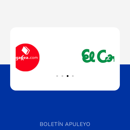
BOLETÍN APULEYO