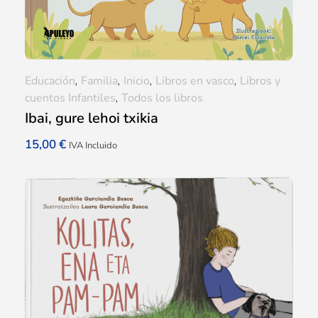
Educación
,
Familia
,
Inicio
,
Libros en vasco
,
Libros y
cuentos Infantiles
,
Todos los libros
Ibai, gure lehoi txikia
15,00
€
IVA Incluido