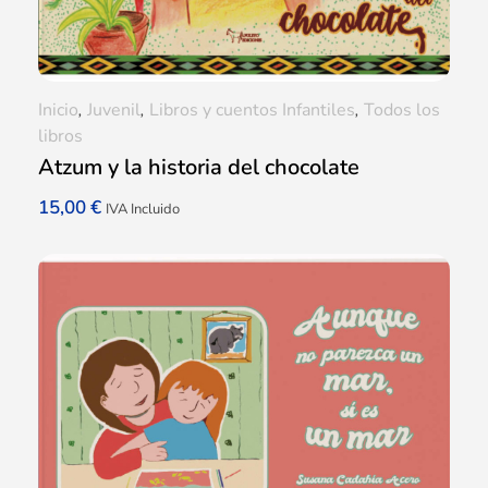
Inicio
,
Juvenil
,
Libros y cuentos Infantiles
,
Todos los
libros
Atzum y la historia del chocolate
15,00
€
IVA Incluido