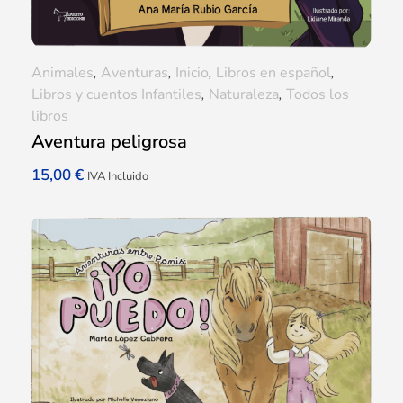
Animales
,
Aventuras
,
Inicio
,
Libros en español
,
Libros y cuentos Infantiles
,
Naturaleza
,
Todos los
libros
Aventura peligrosa
15,00
€
IVA Incluido