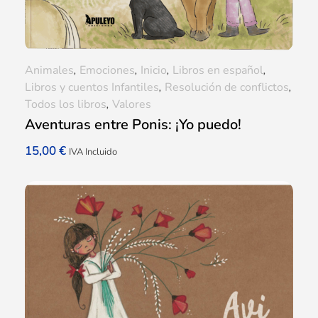
Animales
,
Emociones
,
Inicio
,
Libros en español
,
Libros y cuentos Infantiles
,
Resolución de conflictos
,
Todos los libros
,
Valores
Aventuras entre Ponis: ¡Yo puedo!
15,00
€
IVA Incluido