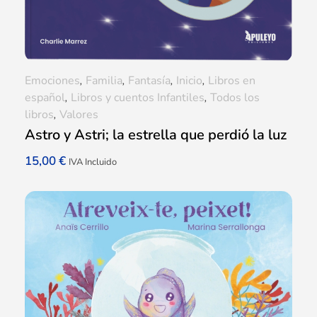
Emociones
,
Familia
,
Fantasía
,
Inicio
,
Libros en
español
,
Libros y cuentos Infantiles
,
Todos los
libros
,
Valores
Astro y Astri; la estrella que perdió la luz
15,00
€
IVA Incluido