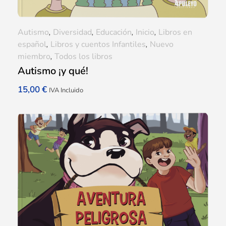
Autismo
,
Diversidad
,
Educación
,
Inicio
,
Libros en
español
,
Libros y cuentos Infantiles
,
Nuevo
miembro
,
Todos los libros
Autismo ¡y qué!
15,00
€
IVA Incluido