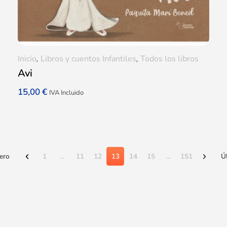
Inicio
,
Libros y cuentos Infantiles
,
Todos los libros
Avi
15,00
€
IVA Incluido
ero
1
...
11
12
13
14
15
...
151
Ú