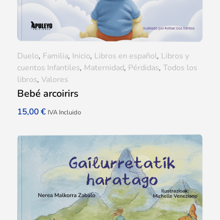
Duelo
,
Familia
,
Inicio
,
Libros en español
,
Libros y
cuentos Infantiles
,
Maternidad
,
Pérdidas
,
Todos los
libros
,
Valores
Bebé arcoirirs
15,00
€
IVA Incluido