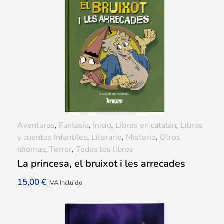
Aventuras
,
Fantasía
,
Inicio
,
Libros en catalán
,
Libros
y cuentos Infantiles
,
Literario
,
Misterio
,
Otros
idiomas
,
Terror
,
Todos los libros
La princesa, el bruixot i les arrecades
15,00
€
IVA Incluido