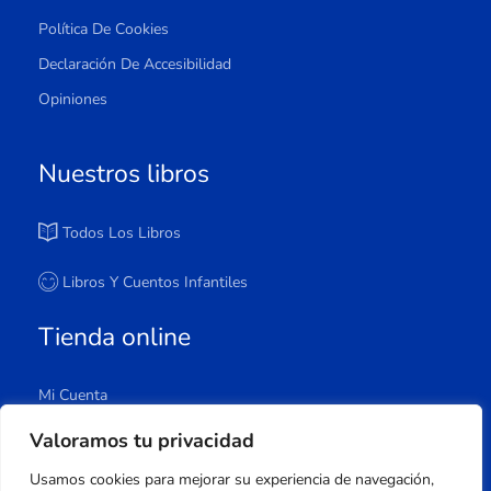
Política De Cookies
Declaración De Accesibilidad
Opiniones
Nuestros libros
Todos Los Libros
Libros Y Cuentos Infantiles
Tienda online
Mi Cuenta
Carrito
Valoramos tu privacidad
Tienda
Usamos cookies para mejorar su experiencia de navegación,