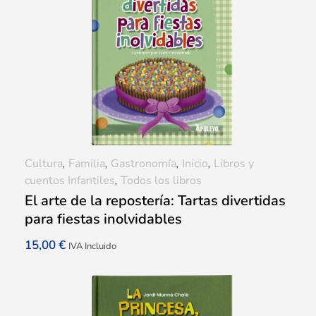
Cultura
,
Familia
,
Gastronomía
,
Inicio
,
Libros y
cuentos Infantiles
,
Todos los libros
El arte de la repostería: Tartas divertidas
para fiestas inolvidables
15,00
€
IVA Incluido