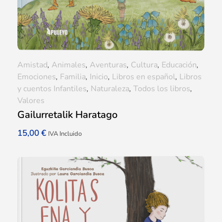
Amistad
,
Animales
,
Aventuras
,
Cultura
,
Educación
,
Emociones
,
Familia
,
Inicio
,
Libros en español
,
Libros
y cuentos Infantiles
,
Naturaleza
,
Todos los libros
,
Valores
Gailurretalik Haratago
15,00
€
IVA Incluido