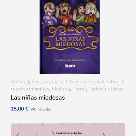
Amistad
,
Fantasía
,
Inicio
,
Libros en español
,
Libros y
cuentos Infantiles
,
Misterio
,
Terror
,
Todos los libros
Las niñas miedosas
15,00
€
IVA Incluido