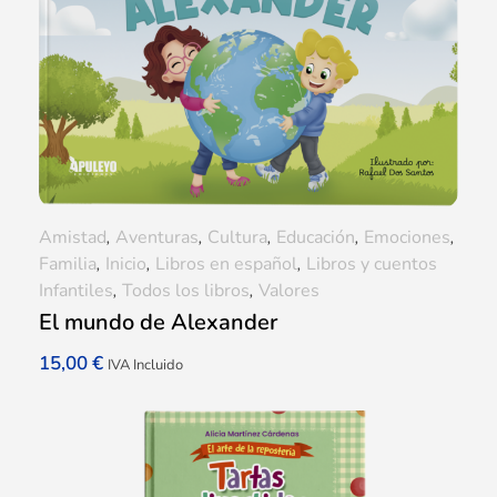
Amistad
,
Aventuras
,
Cultura
,
Educación
,
Emociones
,
Familia
,
Inicio
,
Libros en español
,
Libros y cuentos
Infantiles
,
Todos los libros
,
Valores
El mundo de Alexander
15,00
€
IVA Incluido