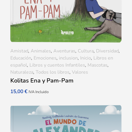
Amistad
,
Animales
,
Aventuras
,
Cultura
,
Diversidad
,
Educación
,
Emociones
,
inclusion
,
Inicio
,
Libros en
español
,
Libros y cuentos Infantiles
,
Mascotas
,
Naturaleza
,
Todos los libros
,
Valores
Kolitas Ena y Pam-Pam
15,00
€
IVA Incluido