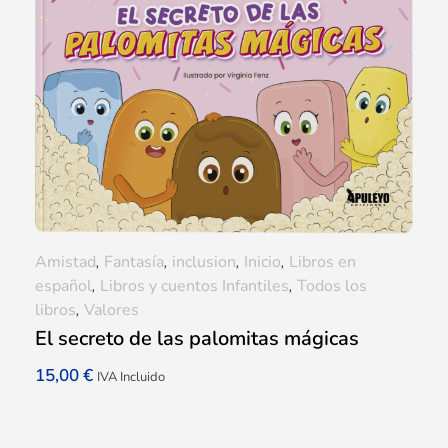
Amistad
,
Fantasía
,
inclusion
,
Inicio
,
Libros en
español
,
Libros y cuentos Infantiles
,
Todos los
libros
,
Valores
El secreto de las palomitas mágicas
15,00
€
IVA Incluido