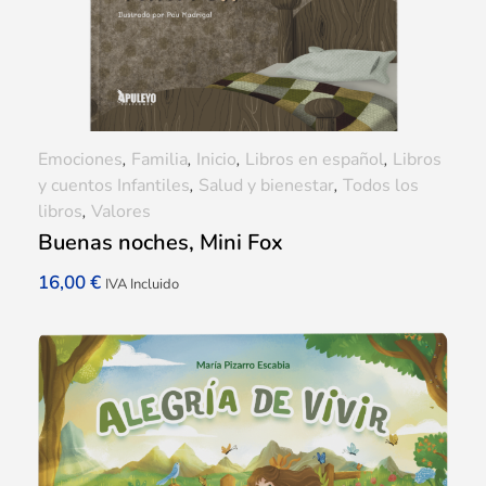
Emociones
,
Familia
,
Inicio
,
Libros en español
,
Libros
y cuentos Infantiles
,
Salud y bienestar
,
Todos los
libros
,
Valores
Buenas noches, Mini Fox
16,00
€
IVA Incluido