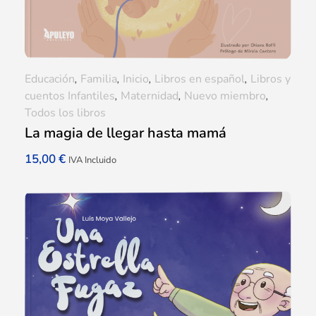
Educación
,
Familia
,
Inicio
,
Libros en español
,
Libros y
cuentos Infantiles
,
Maternidad
,
Nuevo miembro
,
Todos los libros
La magia de llegar hasta mamá
15,00
€
IVA Incluido