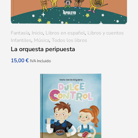
Fantasía
,
Inicio
,
Libros en español
,
Libros y cuentos
Infantiles
,
Música
,
Todos los libros
La orquesta peripuesta
15,00
€
IVA Incluido