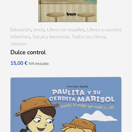
Educación
,
Inicio
,
Libros en español
,
Libros y cuentos
Infantiles
,
Salud y bienestar
,
Todos los libros
,
Valores
Dulce control
15,00
€
IVA Incluido