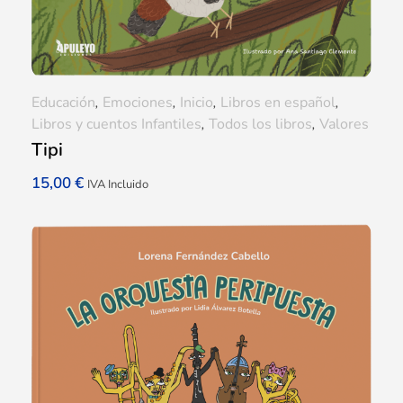
Educación
,
Emociones
,
Inicio
,
Libros en español
,
Libros y cuentos Infantiles
,
Todos los libros
,
Valores
Tipi
15,00
€
IVA Incluido