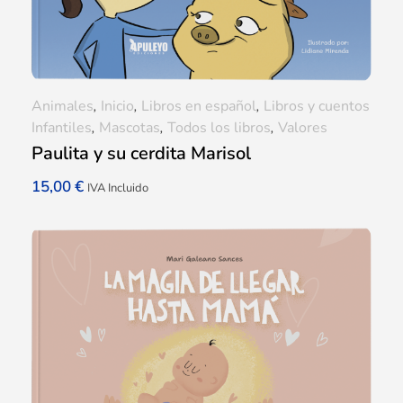
Animales
,
Inicio
,
Libros en español
,
Libros y cuentos
Infantiles
,
Mascotas
,
Todos los libros
,
Valores
Paulita y su cerdita Marisol
15,00
€
IVA Incluido