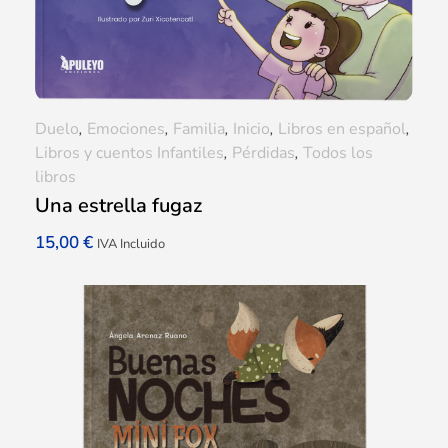
Duelo
,
Emociones
,
Familia
,
Inicio
,
Libros en español
,
Libros y cuentos Infantiles
,
Pérdidas
,
Todos los
libros
Una estrella fugaz
15,00
€
IVA Incluido