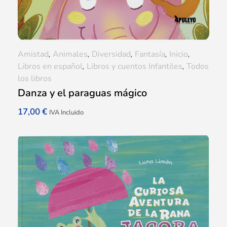
Amistad
,
Animales
,
Diversidad
,
Fantasía
,
Inicio
,
Libros en español
,
Libros y cuentos Infantiles
,
Todos
los libros
Danza y el paraguas mágico
17,00
€
IVA Incluido