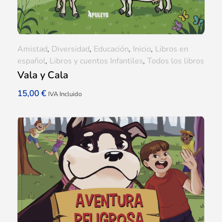
Amistad
,
Diversidad
,
Educación
,
Inicio
,
Libros en
español
,
Libros y cuentos Infantiles
,
Todos los libros
Vala y Cala
15,00
€
IVA Incluido