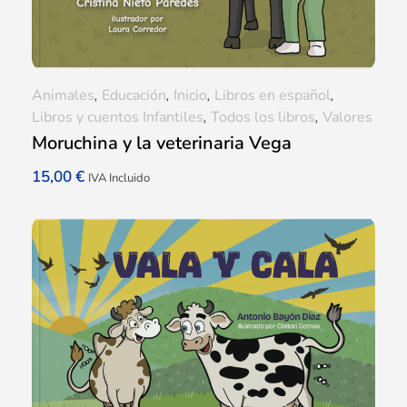
Animales
,
Educación
,
Inicio
,
Libros en español
,
Libros y cuentos Infantiles
,
Todos los libros
,
Valores
Moruchina y la veterinaria Vega
15,00
€
IVA Incluido