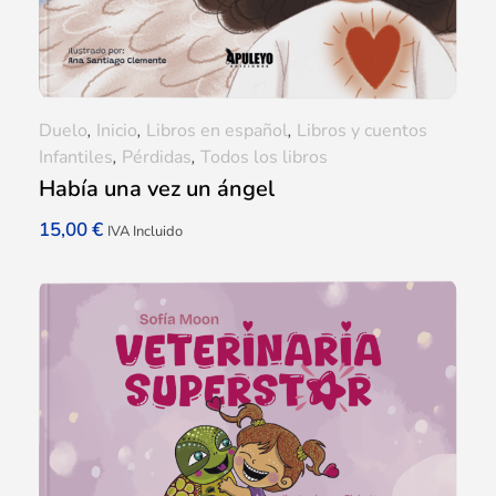
Duelo
,
Inicio
,
Libros en español
,
Libros y cuentos
Infantiles
,
Pérdidas
,
Todos los libros
Había una vez un ángel
15,00
€
IVA Incluido