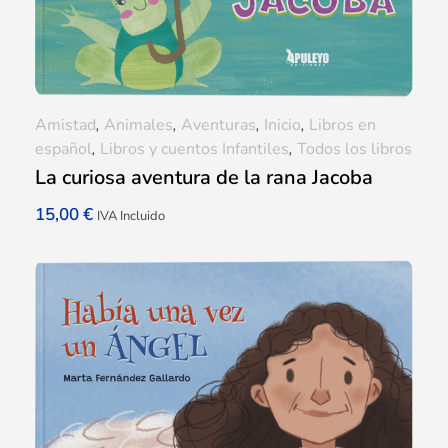
Amistad
,
Animales
,
Aventuras
,
Inicio
,
Libros en
español
,
Libros y cuentos Infantiles
,
Todos los libros
La curiosa aventura de la rana Jacoba
15,00
€
IVA Incluido