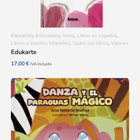
Educación
,
Emociones
,
Inicio
,
Libros en español
,
Libros y cuentos Infantiles
,
Todos los libros
,
Valores
Edukarte
17,00
€
IVA Incluido