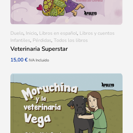
Duelo
,
Inicio
,
Libros en español
,
Libros y cuentos
Infantiles
,
Pérdidas
,
Todos los libros
Veterinaria Superstar
15,00
€
IVA Incluido