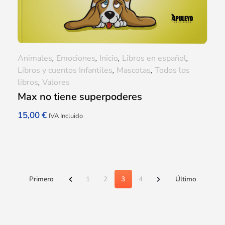
Animales
,
Emociones
,
Inicio
,
Libros en español
,
Libros y cuentos Infantiles
,
Mascotas
,
Todos los
libros
,
Valores
Max no tiene superpoderes
15,00
€
IVA Incluido
Primero
1
2
3
4
Último