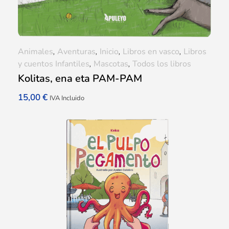
Animales
,
Aventuras
,
Inicio
,
Libros en vasco
,
Libros
y cuentos Infantiles
,
Mascotas
,
Todos los libros
Kolitas, ena eta PAM-PAM
15,00
€
IVA Incluido