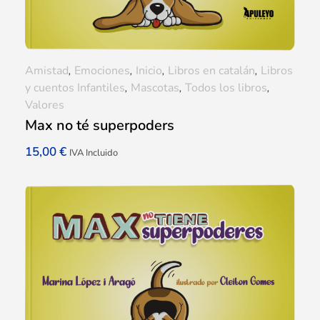
Amistad
,
Emociones
,
Inicio
,
Libros en catalán
,
Libros
y cuentos Infantiles
,
Mascotas
,
Todos los libros
,
Valores
Max no té superpoders
15,00
€
IVA Incluido