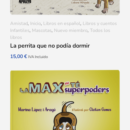
Amistad
,
Inicio
,
Libros en español
,
Libros y cuentos
Infantiles
,
Mascotas
,
Nuevo miembro
,
Todos los
libros
La perrita que no podía dormir
15,00
€
IVA Incluido