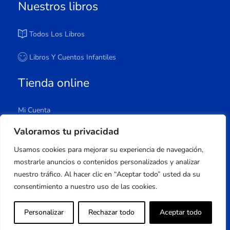
Nuestros libros
Todos Los Libros
Libros Y Cuentos Infantiles
Tienda online
Mi Cuenta
Carrito
Valoramos tu privacidad
Tienda
Usamos cookies para mejorar su experiencia de navegación,
Lista De Deseos
mostrarle anuncios o contenidos personalizados y analizar
nuestro tráfico. Al hacer clic en “Aceptar todo” usted da su
consentimiento a nuestro uso de las cookies.
Copyright © 2023 Apuleyo Ediciones | Desarrollo
Personalizar
Rechazar todo
Aceptar todo
web
Onlinehuelva®