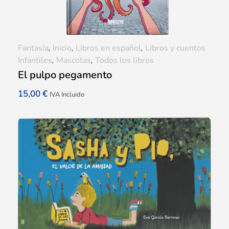
Fantasía
,
Inicio
,
Libros en español
,
Libros y cuentos
Infantiles
,
Mascotas
,
Todos los libros
El pulpo pegamento
15,00
€
IVA Incluido