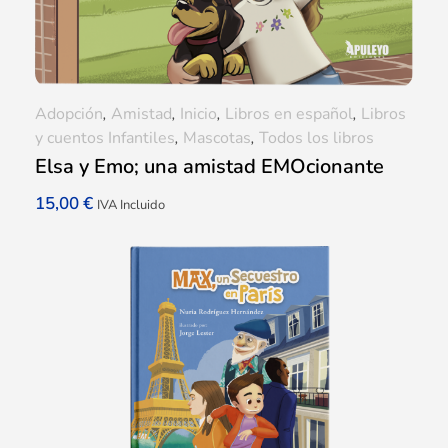
Adopción
,
Amistad
,
Inicio
,
Libros en español
,
Libros
y cuentos Infantiles
,
Mascotas
,
Todos los libros
Elsa y Emo; una amistad EMOcionante
15,00
€
IVA Incluido