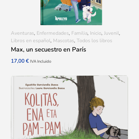
Aventuras
,
Enfermedades
,
Familia
,
Inicio
,
Juvenil
,
Libros en español
,
Mascotas
,
Todos los libros
Max, un secuestro en París
17,00
€
IVA Incluido