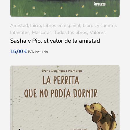
Amistad
,
Inicio
,
Libros en español
,
Libros y cuentos
Infantiles
,
Mascotas
,
Todos los libros
,
Valores
Sasha y Pio, el valor de la amistad
15,00
€
IVA Incluido