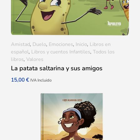
Amistad
,
Duelo
,
Emociones
,
Inicio
,
Libros en
español
,
Libros y cuentos Infantiles
,
Todos los
libros
,
Valores
La patata saltarina y sus amigos
15,00
€
IVA Incluido