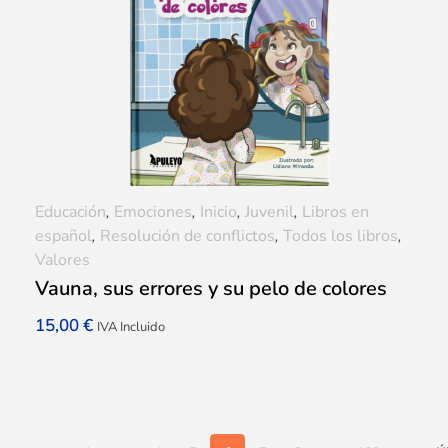
Educación
,
Emociones
,
Inicio
,
Juvenil
,
Libros en
español
,
Resolución de conflictos
,
Todos los libros
,
Valores
Vauna, sus errores y su pelo de colores
15,00
€
IVA Incluido