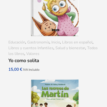
Educación
,
Gastronomía
,
Inicio
,
Libros en español
,
Libros y cuentos Infantiles
,
Salud y bienestar
,
Todos
los libros
,
Valores
Yo como solita
15,00
€
IVA Incluido