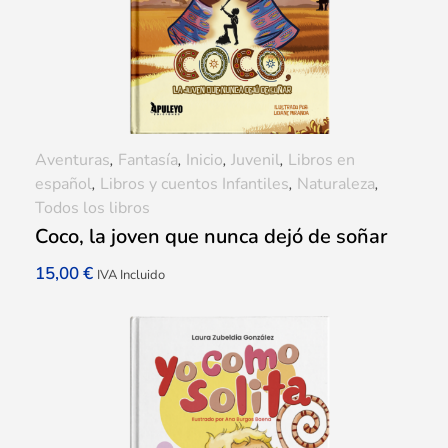
Aventuras
,
Fantasía
,
Inicio
,
Juvenil
,
Libros en
español
,
Libros y cuentos Infantiles
,
Naturaleza
,
Todos los libros
Coco, la joven que nunca dejó de soñar
15,00
€
IVA Incluido