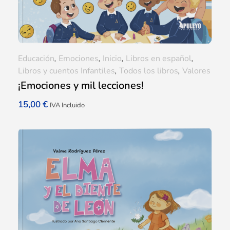
Educación
,
Emociones
,
Inicio
,
Libros en español
,
Libros y cuentos Infantiles
,
Todos los libros
,
Valores
¡Emociones y mil lecciones!
15,00
€
IVA Incluido