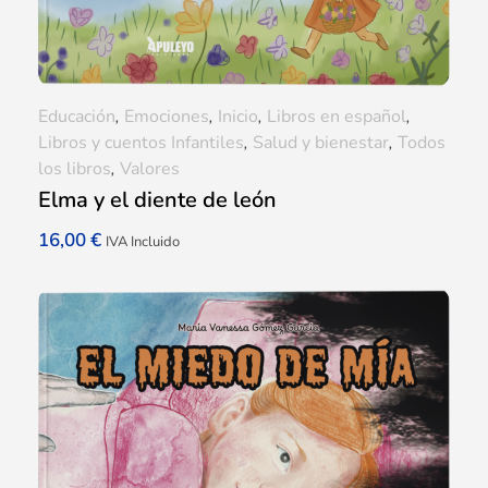
Educación
,
Emociones
,
Inicio
,
Libros en español
,
Libros y cuentos Infantiles
,
Salud y bienestar
,
Todos
los libros
,
Valores
Elma y el diente de león
16,00
€
IVA Incluido