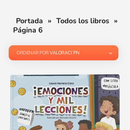
Portada
»
Todos los libros
»
Página 6
ORDENAR POR
VALORACI´PN