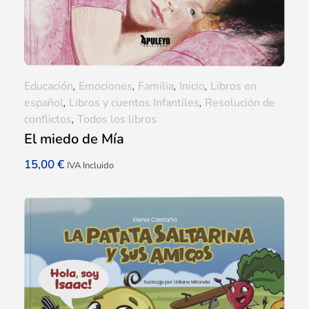
Educación
,
Emociones
,
Familia
,
Inicio
,
Libros en
español
,
Libros y cuentos Infantiles
,
Resolución de
conflictos
,
Todos los libros
El miedo de Mía
15,00
€
IVA Incluido