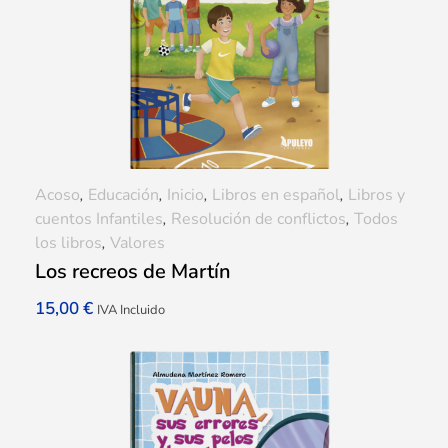
Acoso
,
Educación
,
Inicio
,
Libros en español
,
Libros y
cuentos Infantiles
,
Resolución de conflictos
,
Todos
los libros
,
Valores
Los recreos de Martín
15,00
€
IVA Incluido