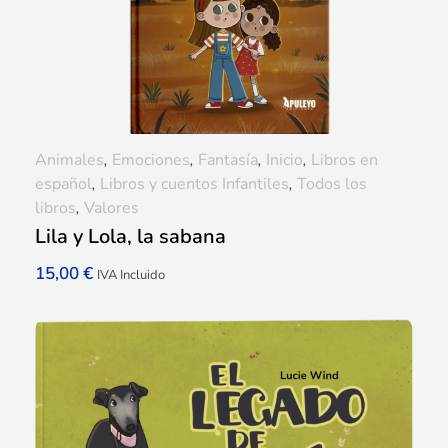
Animales
,
Emociones
,
Fantasía
,
Inicio
,
Libros en
español
,
Libros y cuentos Infantiles
,
Todos los
libros
,
Valores
Lila y Lola, la sabana
15,00
€
IVA Incluido