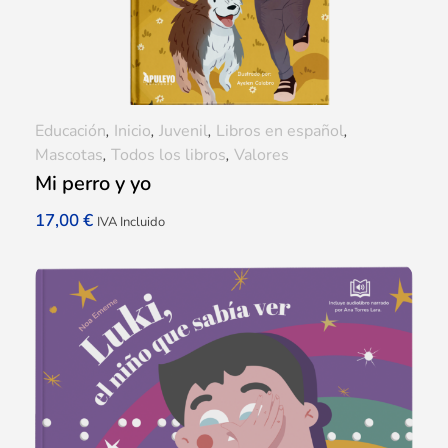
Educación
,
Inicio
,
Juvenil
,
Libros en español
,
Mascotas
,
Todos los libros
,
Valores
Mi perro y yo
17,00
€
IVA Incluido