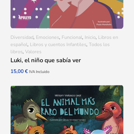
Diversidad
,
Emociones
,
Funcional
,
Inicio
,
Libros en
español
,
Libros y cuentos Infantiles
,
Todos los
libros
,
Valores
Luki, el niño que sabía ver
15,00
€
IVA Incluido