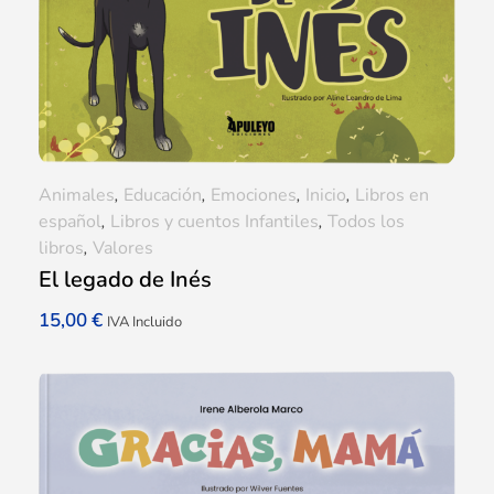
Animales
,
Educación
,
Emociones
,
Inicio
,
Libros en
español
,
Libros y cuentos Infantiles
,
Todos los
libros
,
Valores
El legado de Inés
15,00
€
IVA Incluido