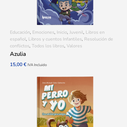
Educación
,
Emociones
,
Inicio
,
Juvenil
,
Libros en
español
,
Libros y cuentos Infantiles
,
Resolución de
conflictos
,
Todos los libros
,
Valores
Azulia
15,00
€
IVA Incluido