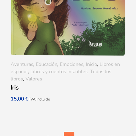
Aventuras
,
Educación
,
Emociones
,
Inicio
,
Libros en
español
,
Libros y cuentos Infantiles
,
Todos los
libros
,
Valores
Iris
15,00
€
IVA Incluido