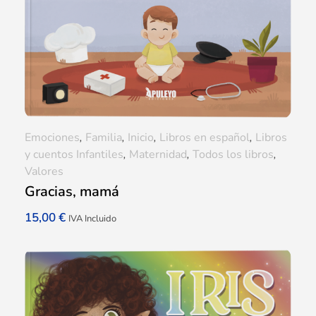
Emociones
,
Familia
,
Inicio
,
Libros en español
,
Libros
y cuentos Infantiles
,
Maternidad
,
Todos los libros
,
Valores
Gracias, mamá
15,00
€
IVA Incluido