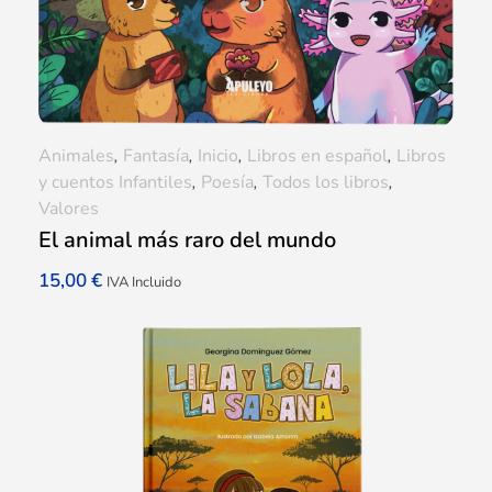
Animales
,
Fantasía
,
Inicio
,
Libros en español
,
Libros
y cuentos Infantiles
,
Poesía
,
Todos los libros
,
Valores
El animal más raro del mundo
15,00
€
IVA Incluido