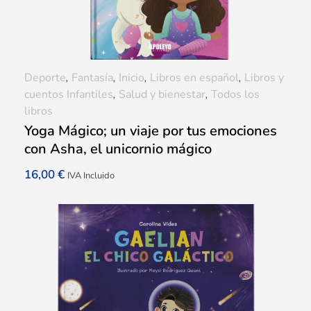
Deporte
,
Fantasía
,
Inicio
,
Libros en español
,
Libros y
cuentos Infantiles
,
Salud y bienestar
,
Todos los
libros
Yoga Mágico; un viaje por tus emociones
con Asha, el unicornio mágico
16,00
€
IVA Incluido