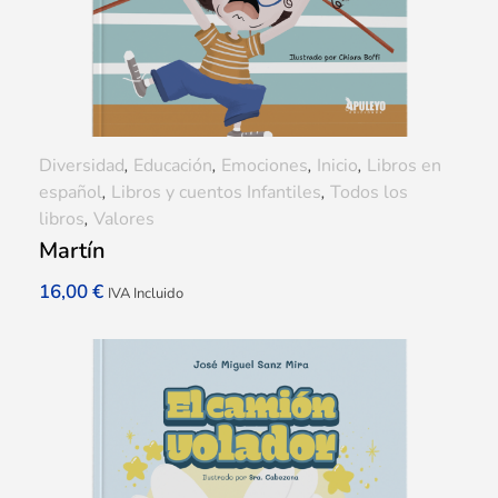
Diversidad
,
Educación
,
Emociones
,
Inicio
,
Libros en
español
,
Libros y cuentos Infantiles
,
Todos los
libros
,
Valores
Martín
16,00
€
IVA Incluido