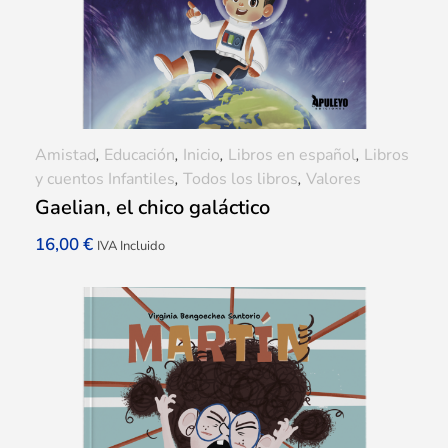
Amistad
,
Educación
,
Inicio
,
Libros en español
,
Libros
y cuentos Infantiles
,
Todos los libros
,
Valores
Gaelian, el chico galáctico
16,00
€
IVA Incluido