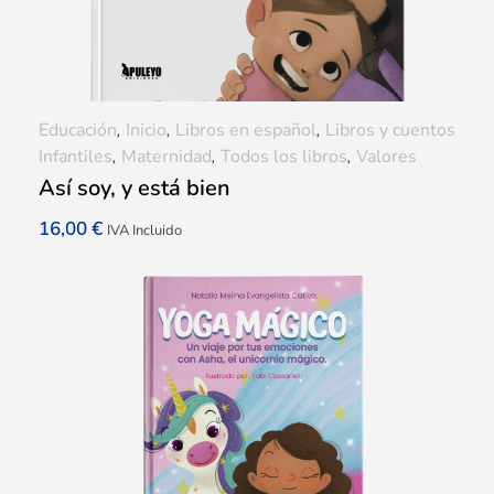
Educación
,
Inicio
,
Libros en español
,
Libros y cuentos
Infantiles
,
Maternidad
,
Todos los libros
,
Valores
Así soy, y está bien
16,00
€
IVA Incluido