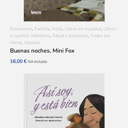
Emociones
,
Familia
,
Inicio
,
Libros en español
,
Libros
y cuentos Infantiles
,
Salud y bienestar
,
Todos los
libros
,
Valores
Buenas noches, Mini Fox
16,00
€
IVA Incluido