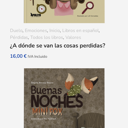
Duelo
,
Emociones
,
Inicio
,
Libros en español
,
Pérdidas
,
Todos los libros
,
Valores
¿A dónde se van las cosas perdidas?
16,00
€
IVA Incluido