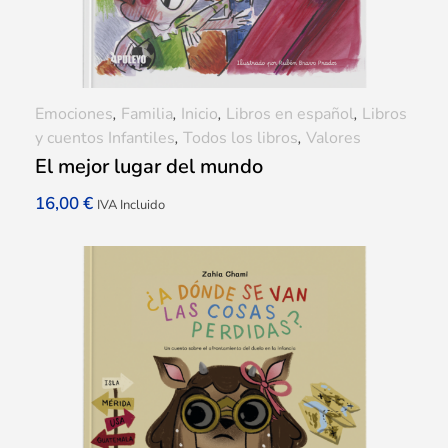
Emociones
,
Familia
,
Inicio
,
Libros en español
,
Libros
y cuentos Infantiles
,
Todos los libros
,
Valores
El mejor lugar del mundo
16,00
€
IVA Incluido