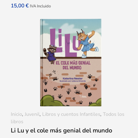
15,00
€
IVA Incluido
Inicio
,
Juvenil
,
Libros y cuentos Infantiles
,
Todos los
libros
Li Lu y el cole más genial del mundo