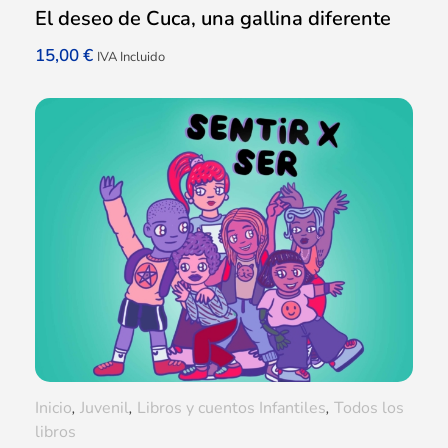
El deseo de Cuca, una gallina diferente
15,00
€
IVA Incluido
Inicio
,
Juvenil
,
Libros y cuentos Infantiles
,
Todos los
libros