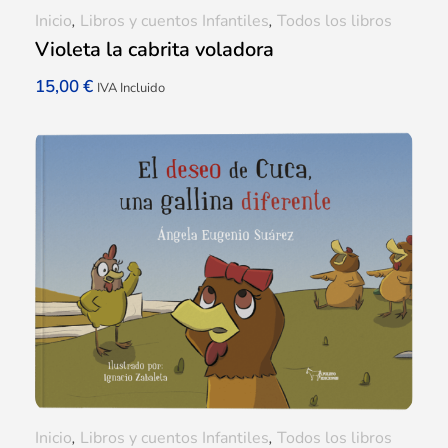
Inicio
,
Libros y cuentos Infantiles
,
Todos los libros
Violeta la cabrita voladora
15,00
€
IVA Incluido
Inicio
,
Libros y cuentos Infantiles
,
Todos los libros