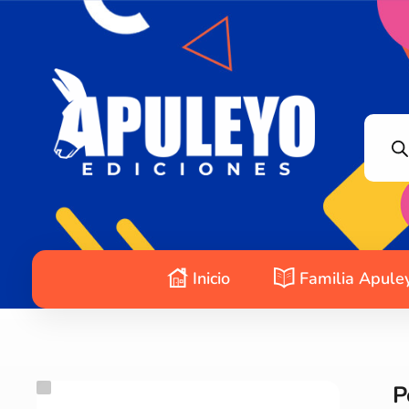
Apuleyo Ediciones | Sello Editorial
Compra libros online. Editorial especializada en literatura contemporánea de calidad: novelas, cuentos, poemarios.
Inicio
Familia Apule
P