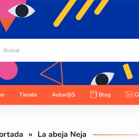
yo
Tienda
Autor@s
Blog
C
ortada
»
La abeja Neja