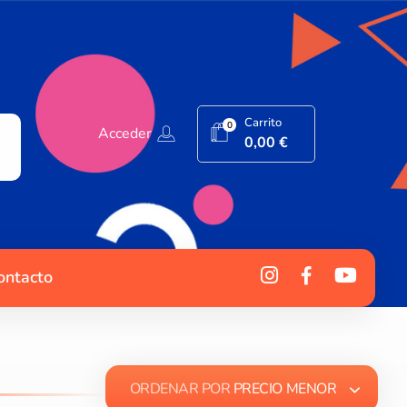
Carrito
0
Acceder
0,00
€
ontacto
ORDENAR POR
PRECIO MENOR