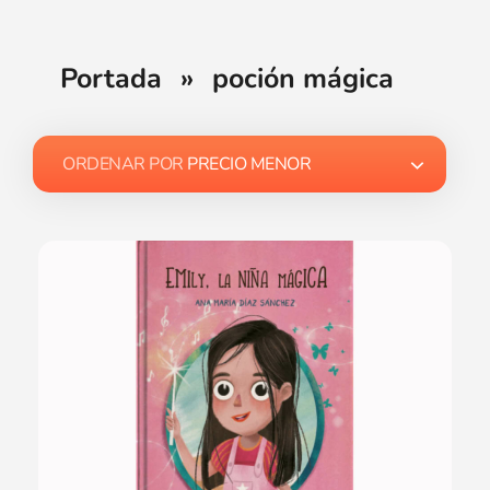
Portada
»
poción mágica
ORDENAR POR
PRECIO MENOR