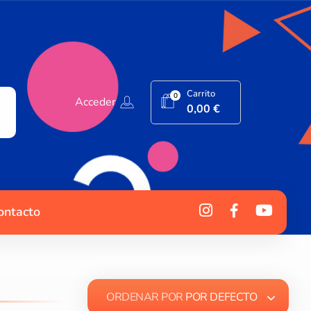
Carrito
0
Acceder
0,00
€
ontacto
ORDENAR POR
POR DEFECTO