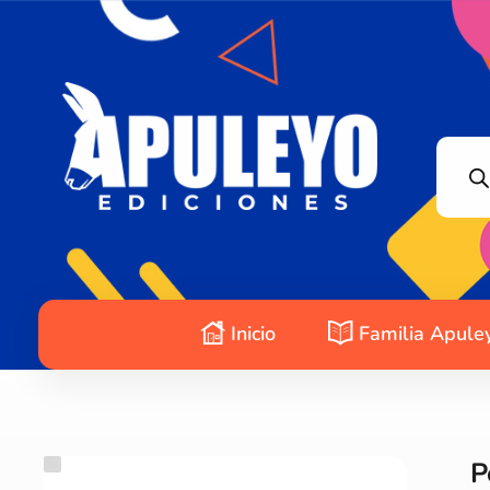
Apuleyo Ediciones | Sello Editorial
Compra libros online. Editorial especializada en literatura contemporánea de calidad: novelas, cuentos, poemarios.
Inicio
Familia Apule
P