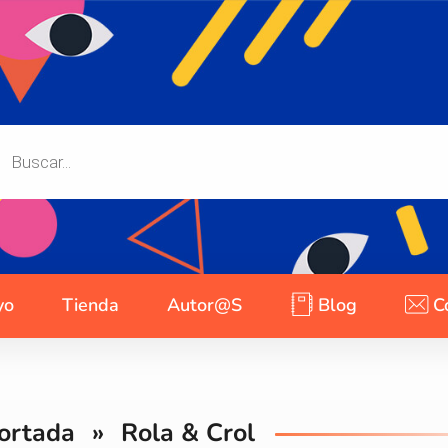
yo
Tienda
Autor@s
Blog
C
ortada
»
Rola & Crol