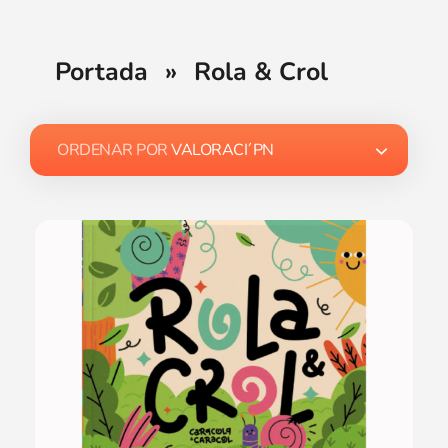
Portada
»
Rola & Crol
ORDENAR POR
VALORACI´PN