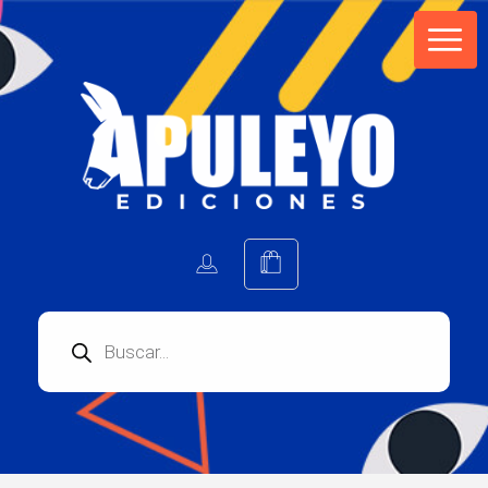
Apuleyo Ediciones | Sello Editorial
Compra libros online. Editorial especializada en literatura contemporánea de calidad: novelas, cuentos, poemarios.