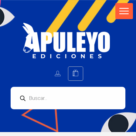
Apuleyo Ediciones | Sello Editorial
Compra libros online. Editorial especializada en literatura contemporánea de calidad: novelas, cuentos, poemarios.