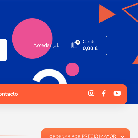
Carrito
0
Acceder
0,00
€
ontacto
PRECIO MAYOR
ORDENAR POR