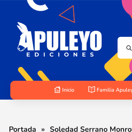
Apuleyo Ediciones | Sello Editorial
Compra libros online. Editorial especializada en literatura contemporánea de calidad: novelas, cuentos, poemarios.
Inicio
Familia Apule
Portada
»
Soledad Serrano Monroy