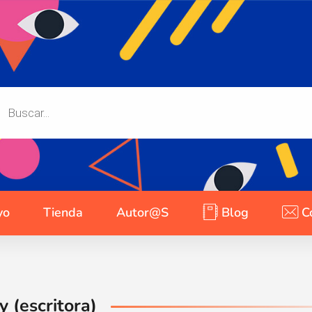
yo
Tienda
Autor@s
Blog
C
 (escritora)