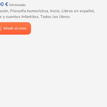
00
€
IVA Incluido
ación
,
Filosofía humorística
,
Inicio
,
Libros en español
,
s y cuentos Infantiles
,
Todos los libros
Añadir al carro