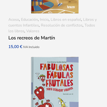
Acoso
,
Educación
,
Inicio
,
Libros en español
,
Libros y
cuentos Infantiles
,
Resolución de conflictos
,
Todos
los libros
,
Valores
Los recreos de Martín
15,00
€
IVA Incluido