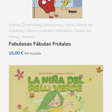
Acoso
,
Diversidad
,
Emociones
,
Inicio
,
Libros en
español
,
Libros y cuentos Infantiles
,
Todos los
libros
,
Valores
Fabulosas Fábulas Frutales
15,00
€
IVA Incluido