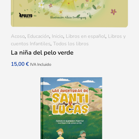
Acoso
,
Educación
,
Inicio
,
Libros en español
,
Libros y
cuentos Infantiles
,
Todos los libros
La niña del pelo verde
15,00
€
IVA Incluido