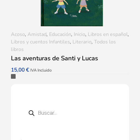
Acoso
,
Amistad
,
Educación
,
Inicio
,
Libros en español
,
Libros y cuentos Infantiles
,
Literario
,
Todos los
libros
Las aventuras de Santi y Lucas
15,00
€
IVA Incluido