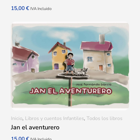
15,00
€
IVA Incluido
Inicio
,
Libros y cuentos Infantiles
,
Todos los libros
Jan el aventurero
15,00
€
IVA Incluido