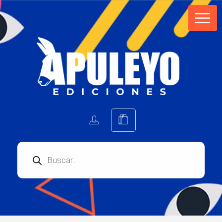
Apuleyo Ediciones | Sello Editorial
Compra libros online. Editorial especializada en literatura contemporánea de calidad: novelas, cuentos, poemarios.