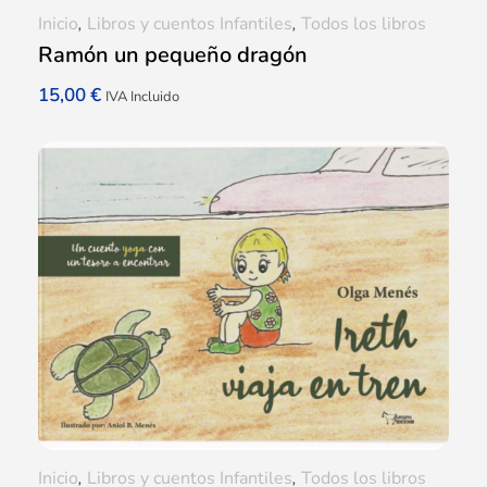
Inicio
,
Libros y cuentos Infantiles
,
Todos los libros
Ramón un pequeño dragón
15,00
€
IVA Incluido
Inicio
,
Libros y cuentos Infantiles
,
Todos los libros