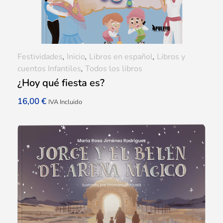
Festividades
,
Inicio
,
Libros en español
,
Libros y
cuentos Infantiles
,
Todos los libros
¿Hoy qué fiesta es?
16,00
€
IVA Incluido