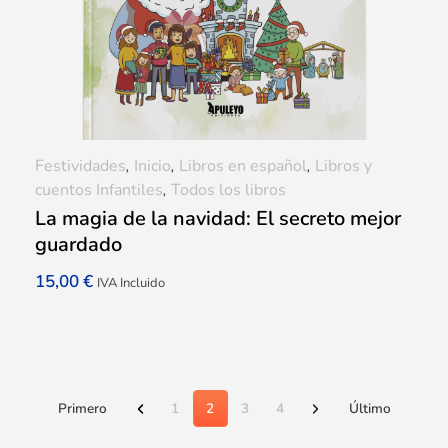
Festividades
,
Inicio
,
Libros en español
,
Libros y
cuentos Infantiles
,
Todos los libros
La magia de la navidad: El secreto mejor
guardado
15,00
€
IVA Incluido
Primero
1
2
3
4
Último