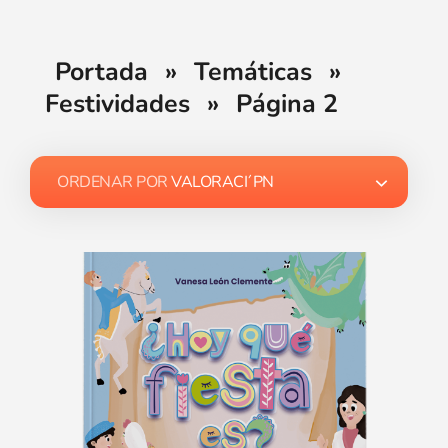
Portada
»
Temáticas
»
Festividades
»
Página 2
ORDENAR POR
VALORACI´PN