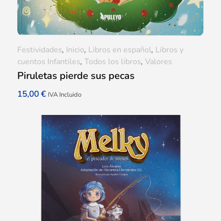
Festividades
,
Inicio
,
Libros en español
,
Libros y
cuentos Infantiles
,
Todos los libros
,
Valores
Piruletas pierde sus pecas
15,00
€
IVA Incluido