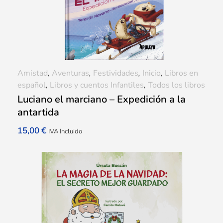
Amistad
,
Aventuras
,
Festividades
,
Inicio
,
Libros en
español
,
Libros y cuentos Infantiles
,
Todos los libros
Luciano el marciano – Expedición a la
antartida
15,00
€
IVA Incluido