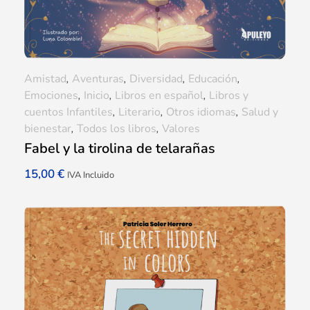
Amistad
,
Aventuras
,
Diversidad
,
Educación
,
Emociones
,
Inicio
,
Libros en español
,
Libros y
cuentos Infantiles
,
Literario
,
Otros idiomas
,
Salud y
bienestar
,
Todos los libros
,
Valores
Fabel y la tirolina de telarañas
15,00
€
IVA Incluido