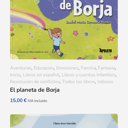
Aventuras
,
Educación
,
Emociones
,
Familia
,
Fantasía
,
Inicio
,
Libros en español
,
Libros y cuentos Infantiles
,
Resolución de conflictos
,
Todos los libros
,
Valores
El planeta de Borja
15,00
€
IVA Incluido