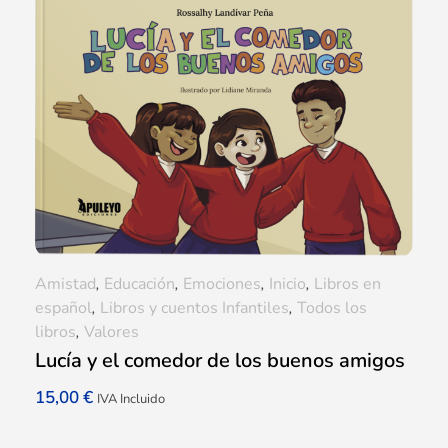
Amistad
,
Educación
,
Emociones
,
Inicio
,
Libros en
español
,
Libros y cuentos Infantiles
,
Todos los
libros
,
Valores
Lucía y el comedor de los buenos amigos
15,00
€
IVA Incluido