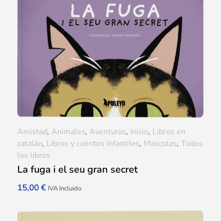
Amistad
,
Animales
,
Aventuras
,
Inicio
,
Libros en
catalán
,
Libros y cuentos Infantiles
,
Mascotas
,
Todos
los libros
La fuga i el seu gran secret
15,00
€
IVA Incluido