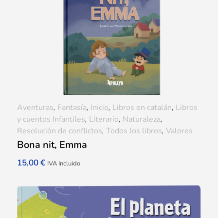
Aventuras
,
Fantasía
,
Inicio
,
Libros en catalán
,
Libros
y cuentos Infantiles
,
Literario
,
Naturaleza
,
Resolución de conflictos
,
Todos los libros
,
Valores
Bona nit, Emma
15,00
€
IVA Incluido