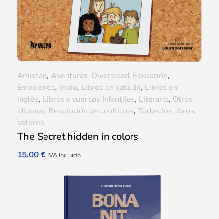
Amistad
,
Aventuras
,
Diversidad
,
Educación
,
Emociones
,
Inicio
,
Libros en catalán
,
Libros en
inglés
,
Libros y cuentos Infantiles
,
Literario
,
Otros
idiomas
,
Resolución de conflictos
,
Todos los libros
,
Valores
The Secret hidden in colors
15,00
€
IVA Incluido