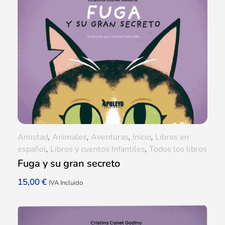
Amistad
,
Animales
,
Aventuras
,
Inicio
,
Libros en
español
,
Libros y cuentos Infantiles
,
Todos los libros
Fuga y su gran secreto
15,00
€
IVA Incluido